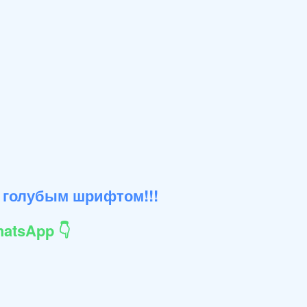
 голубым шрифтом!!!
atsApp 👇