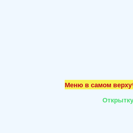
Меню в самом верху☝
Открытку