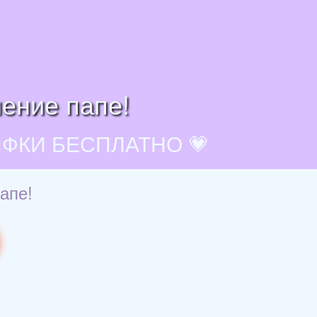
ение папе!
ИФКИ БЕСПЛАТНО 💗
апе!