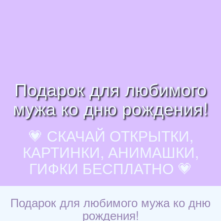
Подарок для любимого
мужа ко дню рождения!
💗 СКАЧАЙ ОТКРЫТКИ,
КАРТИНКИ, АНИМАШКИ,
ГИФКИ БЕСПЛАТНО 💗
Подарок для любимого мужа ко дню
рождения!