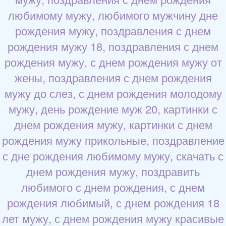
любимому мужу, любимого мужчину дне
рождения мужу, поздравления с днем
рождения мужу 18, поздравления с днем
рождения мужу, с днем рождения мужу от
жены, поздравления с днем рождения
мужу до слез, с днем рождения молодому
мужу, день рождение муж 20, картинки с
днем рождения мужу, картинки с днем
рождения мужу прикольные, поздравление
с дне рождения любимому мужу, скачать с
днем рождения мужу, поздравить
любимого с днем рождения, с днем
рождения любимый, с днем рождения 18
лет мужу, с днем рождения мужу красивые