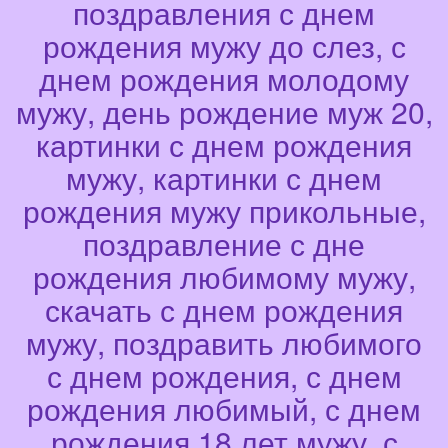
поздравления с днем
рождения мужу до слез, с
днем рождения молодому
мужу, день рождение муж 20,
картинки с днем рождения
мужу, картинки с днем
рождения мужу прикольные,
поздравление с дне
рождения любимому мужу,
скачать с днем рождения
мужу, поздравить любимого
с днем рождения, с днем
рождения любимый, с днем
рождения 18 лет мужу, с