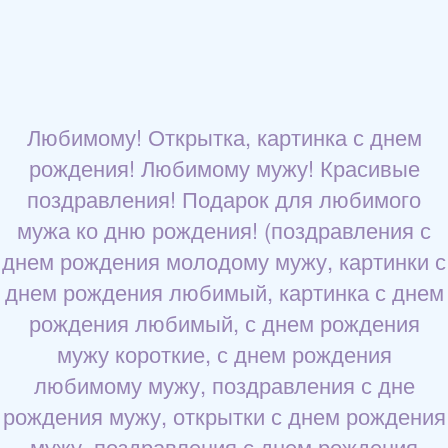
Любимому! Открытка, картинка с днем
рождения! Любимому мужу! Красивые
поздравления! Подарок для любимого
мужа ко дню рождения! (поздравления с
днем рождения молодому мужу, картинки с
днем рождения любимый, картинка с днем
рождения любимый, с днем рождения
мужу короткие, с днем рождения
любимому мужу, поздравления с дне
рождения мужу, открытки с днем рождения
мужу, поздравления с днем рождения