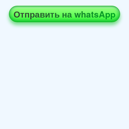
Отправить на whatsApp