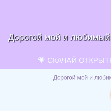
Дорогой мой и любимый,
💗 СКАЧАЙ ОТКРЫТ
Дорогой мой и люби