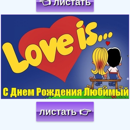
👈 листать
Загрузка картинки...
листать 👉