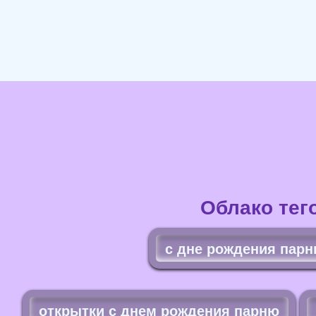
Облако тег
с дне рождения парн
открытки с днем рождения парню