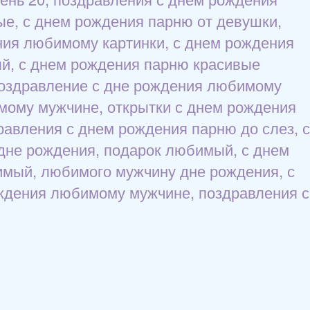
е, с днем рождения парню от девушки,
ния любимому картинки, с днем рождения
й, с днем рождения парню красивые
поздравление с дне рождения любимому
мому мужчине, открытки с днем рождения
авления с днем рождения парню до слез, с
дне рождения, подарок любимый, с днем
имый, любимого мужчину дне рождения, с
ждения любимому мужчине, поздравления с