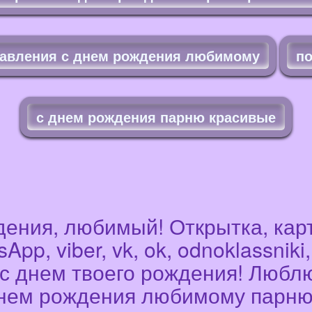
авления с днем рождения любимому
по
с днем рождения парню красивые
ения, любимый! Открытка, карти
pp, viber, vk, ok, odnoklassnik
с днем твоего рождения! Люблю
днем рождения любимому парню