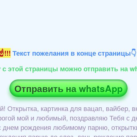
!!!
Текст пожелания в конце страницы
 с этой страницы можно отправить на wh
Отправить на whatsApp
Открытка, картинка для вацап, вайбер, вк,
 Дорогой мой и любимый, поздравляю Тебя с 
с днем рождения любимому парню, открытки
ождения парню до слез, день рождение пар