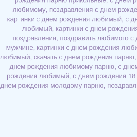
любимому, поздравления с днем рожде
картинки с днем рождения любимый, с д
любимый, картинки с днем рождени
поздравления, поздравить любимого с
мужчине, картинки с днем рождения люб
любимый, скачать с днем рождения парню, 
днем рождения любимому парню, с днем
рождения любимый, с днем рождения 18 
днем рождения молодому парню, поздравл