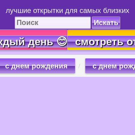
лучшие открытки для самых близких
Искать
ждый день 😊
смотреть о
с днем рождения
с днем рож