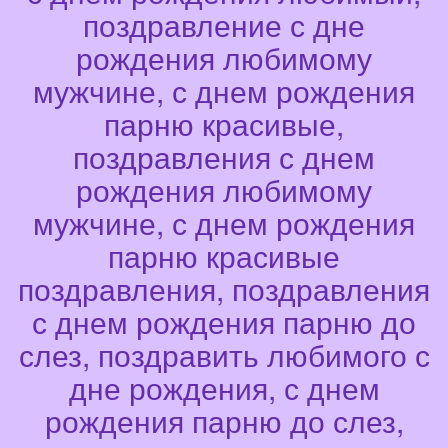
поздравление с дне
рождения любимому
мужчине, с днем рождения
парню красивые,
поздравления с днем
рождения любимому
мужчине, с днем рождения
парню красивые
поздравления, поздравления
с днем рождения парню до
слез, поздравить любимого с
дне рождения, с днем
рождения парню до слез,