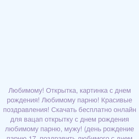
Любимому! Открытка, картинка с днем
рождения! Любимому парню! Красивые
поздравления! Скачать бесплатно онлайн
для вацап открытку с днем рождения
любимому парню, мужу! (день рождение
парню 17, поздравить любимого с днем