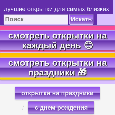
лучшие открытки для самых близких
Искать
смотреть открытки на
каждый день 😊
смотреть открытки на
праздники 🎁
открытки на праздники
с днем рождения