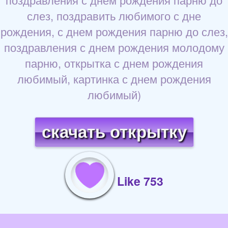
слез, поздравить любимого с дне
рождения, с днем рождения парню до слез,
поздравления с днем рождения молодому
парню, открытка с днем рождения
любимый, картинка с днем рождения
любимый)
скачать открытку
Like 753