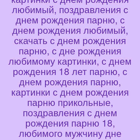
любимый, поздравления с
днем рождения парню, с
днем рождения любимый,
скачать с днем рождения
парню, с дне рождения
любимому картинки, с днем
рождения 18 лет парню, с
днем рождения парню,
картинки с днем рождения
парню прикольные,
поздравления с днем
рождения парню 18,
любимого мужчину дне