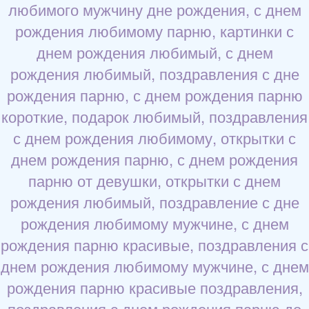
любимого мужчину дне рождения, с днем
рождения любимому парню, картинки с
днем рождения любимый, с днем
рождения любимый, поздравления с дне
рождения парню, с днем рождения парню
короткие, подарок любимый, поздравления
с днем рождения любимому, открытки с
днем рождения парню, с днем рождения
парню от девушки, открытки с днем
рождения любимый, поздравление с дне
рождения любимому мужчине, с днем
рождения парню красивые, поздравления с
днем рождения любимому мужчине, с днем
рождения парню красивые поздравления,
поздравления с днем рождения парню до