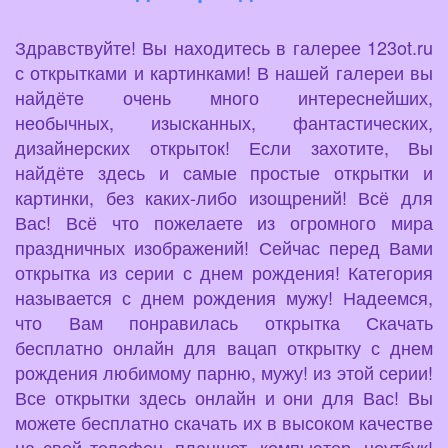
Здравствуйте! Вы находитесь в галерее 123ot.ru
с открытками и картинками! В нашей галереи вы
найдёте очень много интереснейших,
необычных, изысканных, фантастических,
дизайнерских открыток! Если захотите, Вы
найдёте здесь и самые простые открытки и
картинки, без каких-либо изощрений! Всё для
Вас! Всё что пожелаете из огромного мира
праздничных изображений! Сейчас перед Вами
открытка из серии с днем рождения! Категория
называется с днем рождения мужу! Надеемся,
что Вам понравилась открытка Скачать
бесплатно онлайн для вацап открытку с днем
рождения любимому парню, мужу! из этой серии!
Все открытки здесь онлайн и они для Вас! Вы
можете бесплатно скачать их в высоком качестве
на свой телефон, планшет, компьютер, ноутбук!