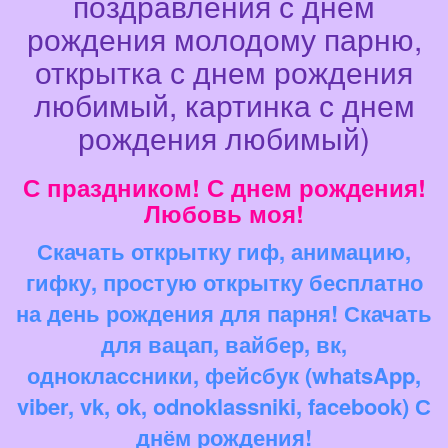
поздравления с днем
рождения молодому парню,
открытка с днем рождения
любимый, картинка с днем
рождения любимый)
С праздником! С днем рождения!
Любовь моя!
Скачать открытку гиф, анимацию,
гифку, простую открытку бесплатно
на день рождения для парня! Скачать
для вацап, вайбер, вк,
одноклассники, фейсбук (whatsApp,
viber, vk, ok, odnoklassniki, facebook) С
днём рождения!