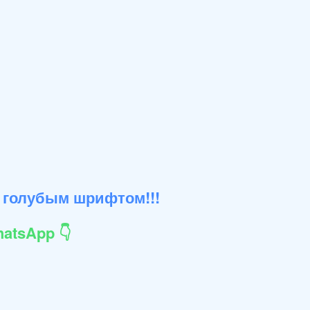
 голубым шрифтом!!!
atsApp 👇