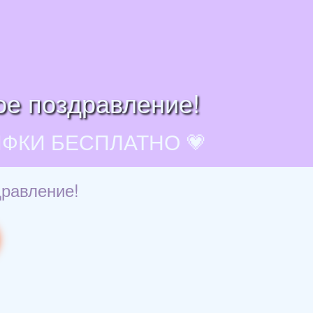
ое поздравление!
ИФКИ БЕСПЛАТНО 💗
дравление!