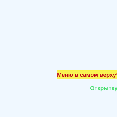
Меню в самом верху☝
Открытку