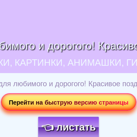
бимого и дорогого! Красив
КИ, КАРТИНКИ, АНИМАШКИ, Г
для любимого и дорогого! Красивое поз
Перейти на быструю версию страницы
👈 листать