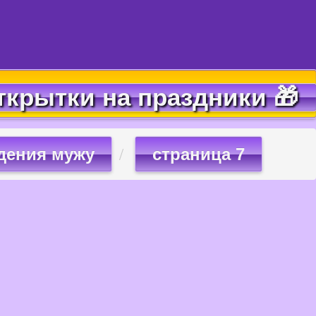
ткрытки на праздники 🎁
дения мужу
страница 7