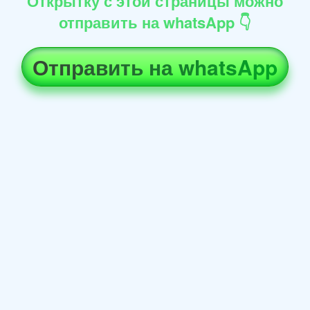
Открытку с этой страницы можно
отправить на whatsApp 👇
Отправить на whatsApp