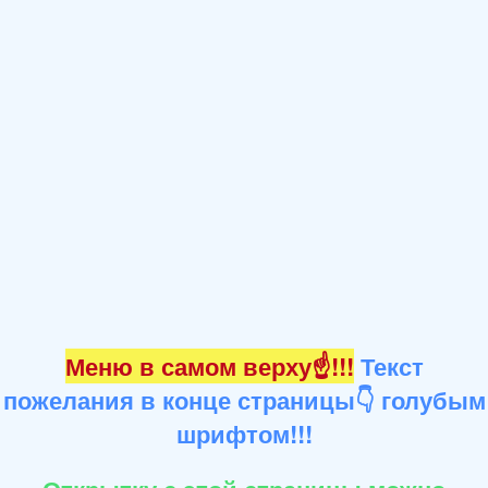
Меню в самом верху☝!!!
Текст
пожелания в конце страницы👇 голубым
шрифтом!!!