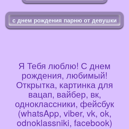
с днем рождения парню от девушки
Я Тебя люблю! С днем
рождения, любимый!
Открытка, картинка для
вацап, вайбер, вк,
одноклассники, фейсбук
(whatsApp, viber, vk, ok,
odnoklassniki, facebook)