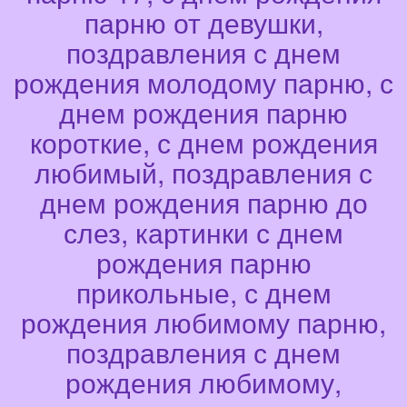
парню от девушки,
поздравления с днем
рождения молодому парню, с
днем рождения парню
короткие, с днем рождения
любимый, поздравления с
днем рождения парню до
слез, картинки с днем
рождения парню
прикольные, с днем
рождения любимому парню,
поздравления с днем
рождения любимому,