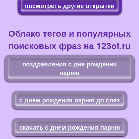
посмотреть другие открытки
Облако тегов и популярных
поисковых фраз на 123ot.ru
поздравления с дне рождения
парню
с днем рождения парню до слез
скачать с днем рождения парню