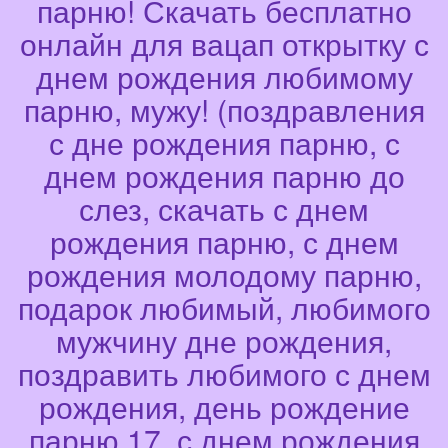
парню! Скачать бесплатно
онлайн для вацап открытку с
днем рождения любимому
парню, мужу! (поздравления
с дне рождения парню, с
днем рождения парню до
слез, скачать с днем
рождения парню, с днем
рождения молодому парню,
подарок любимый, любимого
мужчину дне рождения,
поздравить любимого с днем
рождения, день рождение
парню 17, с днем рождения