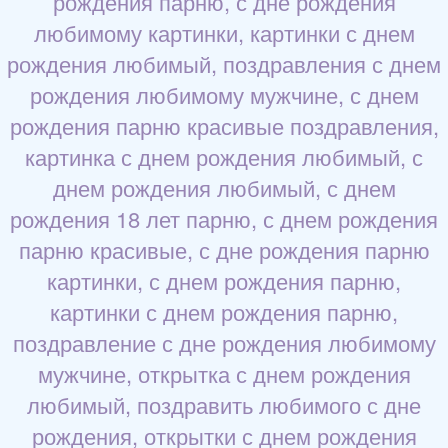
рождения парню, с дне рождения
любимому картинки, картинки с днем
рождения любимый, поздравления с днем
рождения любимому мужчине, с днем
рождения парню красивые поздравления,
картинка с днем рождения любимый, с
днем рождения любимый, с днем
рождения 18 лет парню, с днем рождения
парню красивые, с дне рождения парню
картинки, с днем рождения парню,
картинки с днем рождения парню,
поздравление с дне рождения любимому
мужчине, открытка с днем рождения
любимый, поздравить любимого с дне
рождения, открытки с днем рождения