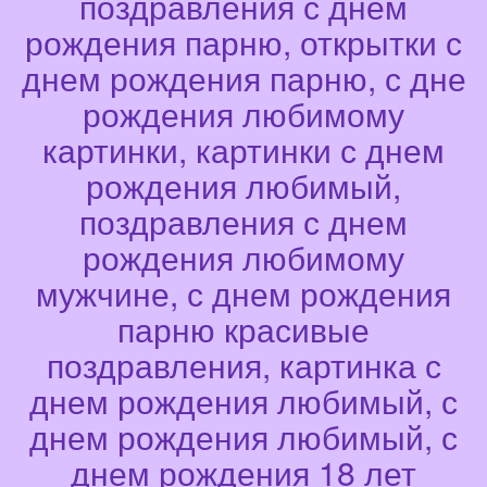
поздравления с днем
рождения парню, открытки с
днем рождения парню, с дне
рождения любимому
картинки, картинки с днем
рождения любимый,
поздравления с днем
рождения любимому
мужчине, с днем рождения
парню красивые
поздравления, картинка с
днем рождения любимый, с
днем рождения любимый, с
днем рождения 18 лет