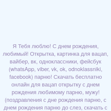
Я Тебя люблю! С днем рождения,
любимый! Открытка, картинка для вацап,
вайбер, вк, одноклассники, фейсбук
(whatsApp, viber, vk, ok, odnoklassniki,
facebook) парню! Скачать бесплатно
онлайн для вацап открытку с днем
рождения любимому парню, мужу!
(поздравления с дне рождения парню, с
днем рождения парню до слез, скачать с