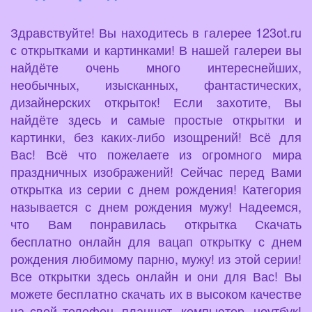
Здравствуйте! Вы находитесь в галерее 123ot.ru
с открытками и картинками! В нашей галереи вы
найдёте очень много интереснейших,
необычных, изысканных, фантастических,
дизайнерских открыток! Если захотите, Вы
найдёте здесь и самые простые открытки и
картинки, без каких-либо изощрений! Всё для
Вас! Всё что пожелаете из огромного мира
праздничных изображений! Сейчас перед Вами
открытка из серии с днем рождения! Категория
называется с днем рождения мужу! Надеемся,
что Вам понравилась открытка Скачать
бесплатно онлайн для вацап открытку с днем
рождения любимому парню, мужу! из этой серии!
Все открытки здесь онлайн и они для Вас! Вы
можете бесплатно скачать их в высоком качестве
на свой телефон, планшет, компьютер, ноутбук!