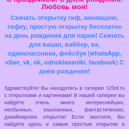
Любовь моя!
Скачать открытку гиф, анимацию,
гифку, простую открытку бесплатно
на день рождения для парня! Скачать
для вацап, вайбер, вк,
одноклассники, фейсбук (whatsApp,
viber, vk, ok, odnoklassniki, facebook) С
днём рождения!
Здравствуйте! Вы находитесь в галерее 123ot.ru
с открытками и картинками! В нашей галереи вы
найдёте очень много интереснейших,
необычных, изысканных, фантастических,
дизайнерских открыток! Если захотите, Вы
найдёте здесь и самые простые открытки и