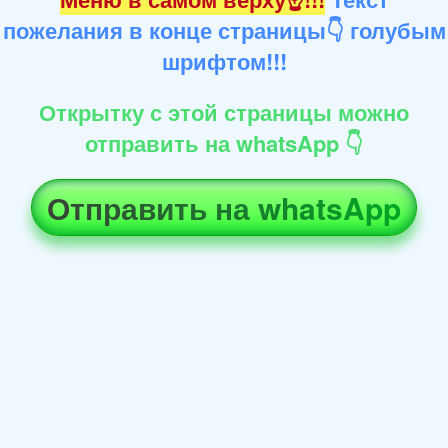
пожелания в конце страницы👇 голубым
шрифтом!!!
Открытку с этой страницы можно
отправить на whatsApp 👇
Отправить на whatsApp