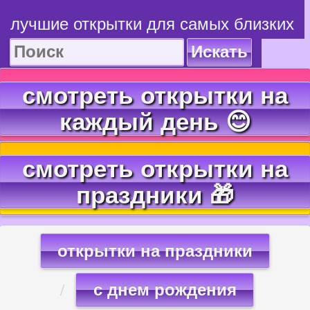
лучшие открытки для самых близких
Искать
смотреть открытки на
каждый день 😊
смотреть открытки на
праздники 🎁
открытки на праздники
с днем рождения