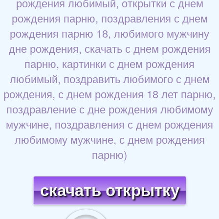
рождения любимый, открытки с днем
рождения парню, поздравления с днем
рождения парню 18, любимого мужчину
дне рождения, скачать с днем рождения
парню, картинки с днем рождения
любимый, поздравить любимого с днем
рождения, с днем рождения 18 лет парню,
поздравление с дне рождения любимому
мужчине, поздравления с днем рождения
любимому мужчине, с днем рождения
парню)
скачать открытку