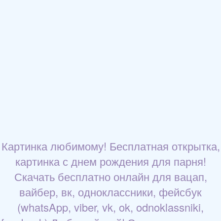
Картинка любимому! Бесплатная открытка,
картинка с днем рождения для парня!
Скачать бесплатно онлайн для вацап,
вайбер, вк, одноклассники, фейсбук
(whatsApp, viber, vk, ok, odnoklassniki,