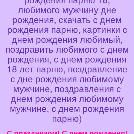
любимого мужчину дне
рождения, скачать с днем
рождения парню, картинки с
днем рождения любимый,
поздравить любимого с днем
рождения, с днем рождения
18 лет парню, поздравление
с дне рождения любимому
мужчине, поздравления с
днем рождения любимому
мужчине, с днем рождения
парню)
С праздником! С днем рождения!