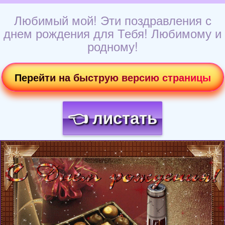
Любимый мой! Эти поздравления с
днем рождения для Тебя! Любимому и
родному!
Перейти на быструю версию страницы
👈 листать
Загрузка картинки...