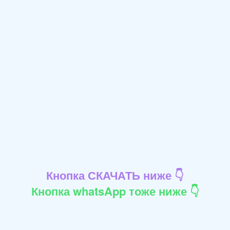
Кнопка СКАЧАТЬ ниже 👇
Кнопка whatsApp тоже ниже 👇