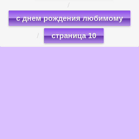
с днем рождения любимому
страница 10