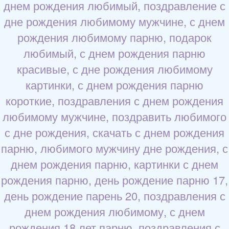
днем рождения любимый, поздравление с
дне рождения любимому мужчине, с днем
рождения любимому парню, подарок
любимый, с днем рождения парню
красивые, с дне рождения любимому
картинки, с днем рождения парню
короткие, поздравления с днем рождения
любимому мужчине, поздравить любимого
с дне рождения, скачать с днем рождения
парню, любимого мужчину дне рождения, с
днем рождения парню, картинки с днем
рождения парню, день рождение парню 17,
день рождение парень 20, поздравления с
днем рождения любимому, с днем
рождения 18 лет парню, поздравления с