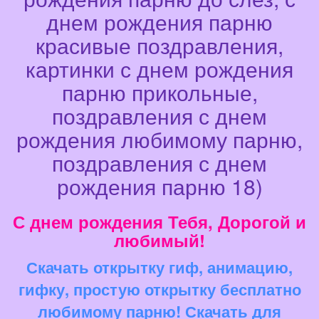
днем рождения парню
красивые поздравления,
картинки с днем рождения
парню прикольные,
поздравления с днем
рождения любимому парню,
поздравления с днем
рождения парню 18)
С днем рождения Тебя, Дорогой и
любимый!
Скачать открытку гиф, анимацию,
гифку, простую открытку бесплатно
любимому парню! Скачать для