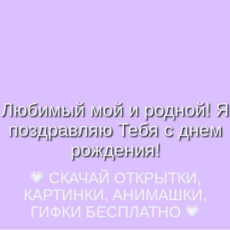
Любимый мой и родной! Я
поздравляю Тебя с днем
рождения!
💗 СКАЧАЙ ОТКРЫТКИ,
КАРТИНКИ, АНИМАШКИ,
ГИФКИ БЕСПЛАТНО 💗