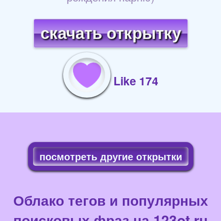
скачать открытку
Like 174
посмотреть другие открытки
Облако тегов и популярных
поисковых фраз на 123ot.ru