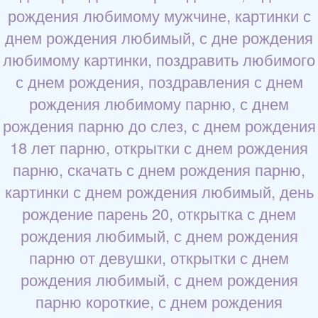
рождения любимому мужчине, картинки с
днем рождения любимый, с дне рождения
любимому картинки, поздравить любимого
с днем рождения, поздравления с днем
рождения любимому парню, с днем
рождения парню до слез, с днем рождения
18 лет парню, открытки с днем рождения
парню, скачать с днем рождения парню,
картинки с днем рождения любимый, день
рождение парень 20, открытка с днем
рождения любимый, с днем рождения
парню от девушки, открытки с днем
рождения любимый, с днем рождения
парню короткие, с днем рождения