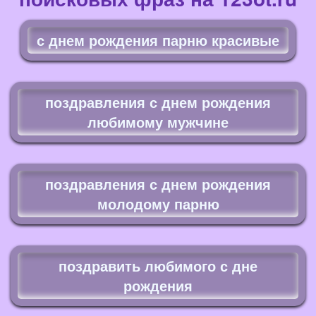
с днем рождения парню красивые
поздравления с днем рождения
любимому мужчине
поздравления с днем рождения
молодому парню
поздравить любимого с дне
рождения