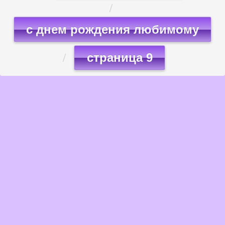
с днем рождения любимому
страница 9