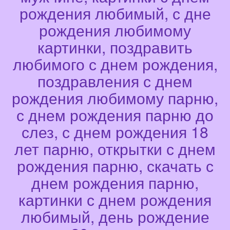
рождения любимый, с дне
рождения любимому
картинки, поздравить
любимого с днем рождения,
поздравления с днем
рождения любимому парню,
с днем рождения парню до
слез, с днем рождения 18
лет парню, открытки с днем
рождения парню, скачать с
днем рождения парню,
картинки с днем рождения
любимый, день рождение