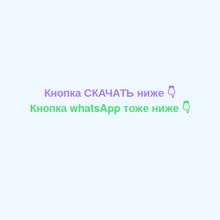
Кнопка СКАЧАТЬ ниже 👇
Кнопка whatsApp тоже ниже 👇