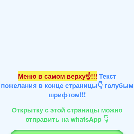
Меню в самом верху☝!!!
Текст
пожелания в конце страницы👇 голубым
шрифтом!!!
Открытку с этой страницы можно
отправить на whatsApp 👇