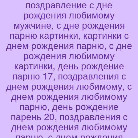
поздравление с дне
рождения любимому
мужчине, с дне рождения
парню картинки, картинки с
днем рождения парню, с дне
рождения любимому
картинки, день рождение
парню 17, поздравления с
днем рождения любимому, с
днем рождения любимому
парню, день рождение
парень 20, поздравления с
днем рождения любимому
парню, с днем рождения