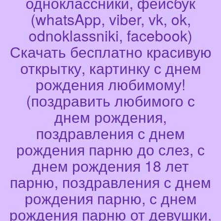
одноклассники, фейсбук
(whatsApp, viber, vk, ok,
odnoklassniki, facebook)
Скачать бесплатно красивую
открытку, картинку с днем
рождения любимому!
(поздравить любимого с
днем рождения,
поздравления с днем
рождения парню до слез, с
днем рождения 18 лет
парню, поздравления с днем
рождения парню, с днем
рождения парню от девушки,