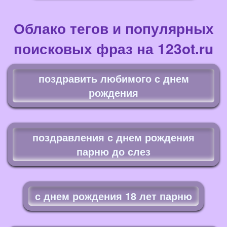
Облако тегов и популярных
поисковых фраз на 123ot.ru
поздравить любимого с днем
рождения
поздравления с днем рождения
парню до слез
с днем рождения 18 лет парню