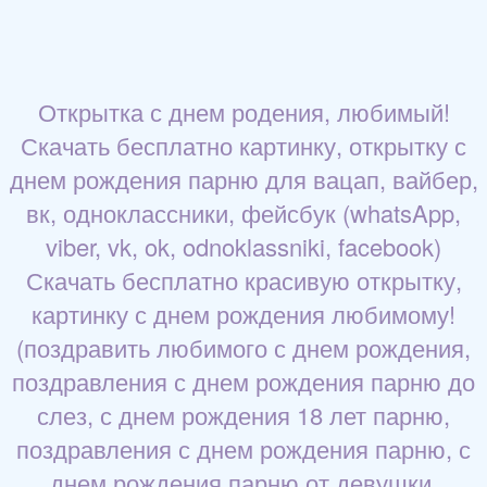
Открытка с днем родения, любимый!
Скачать бесплатно картинку, открытку с
днем рождения парню для вацап, вайбер,
вк, одноклассники, фейсбук (whatsApp,
viber, vk, ok, odnoklassniki, facebook)
Скачать бесплатно красивую открытку,
картинку с днем рождения любимому!
(поздравить любимого с днем рождения,
поздравления с днем рождения парню до
слез, с днем рождения 18 лет парню,
поздравления с днем рождения парню, с
днем рождения парню от девушки,