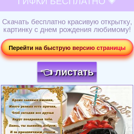
ГИФКИ БЕСПЛАТНО 💗
Скачать бесплатно красивую открытку,
картинку с днем рождения любимому!
Перейти на быструю версию страницы
👈 листать
Загрузка картинки...