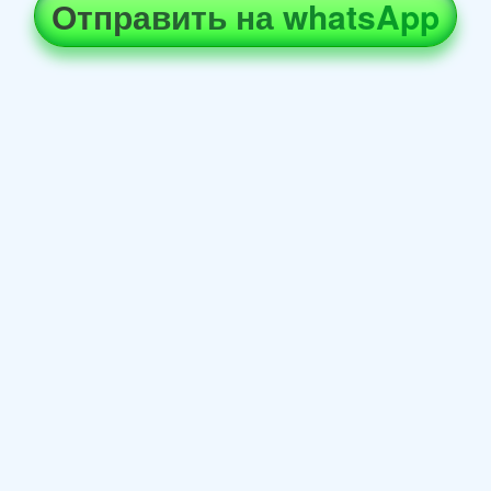
Отправить на whatsApp