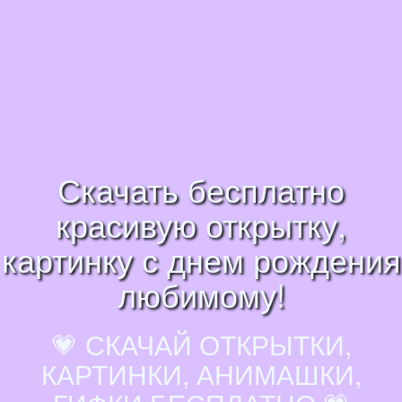
Скачать бесплатно
красивую открытку,
картинку с днем рождения
любимому!
💗 СКАЧАЙ ОТКРЫТКИ,
КАРТИНКИ, АНИМАШКИ,