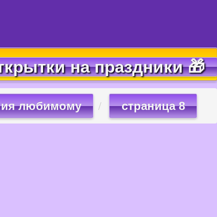
ткрытки на праздники 🎁
ния любимому
страница 8