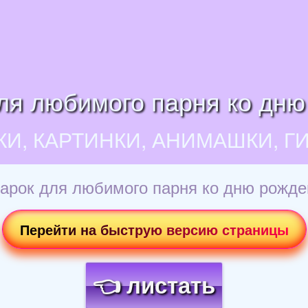
ля любимого парня ко дню
КИ, КАРТИНКИ, АНИМАШКИ, Г
арок для любимого парня ко дню рожде
Перейти на быструю версию страницы
👈 листать