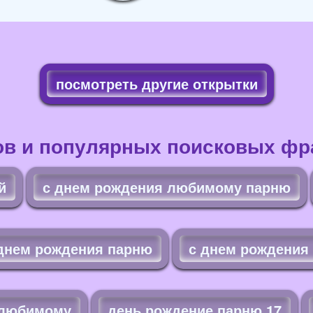
посмотреть другие открытки
ов и популярных поисковых фра
й
с днем рождения любимому парню
днем рождения парню
с днем рождения
 любимому
день рождение парню 17