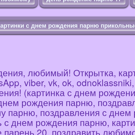
картинки с днем рождения парню прикольны
ения, любимый! Открытка, карти
pp, viber, vk, ok, odnoklassnik
ения! (картинка с днем рожден
днем рождения парню, поздрав
у парню, поздравления с днем
ь с днем рождения парню, карт
 парень 20, поздравить любимо