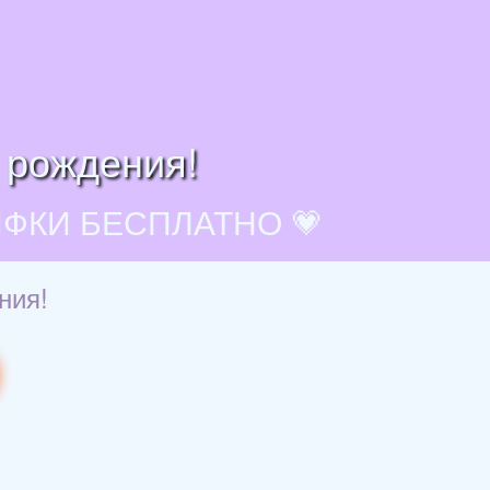
 рождения!
ИФКИ БЕСПЛАТНО 💗
ния!