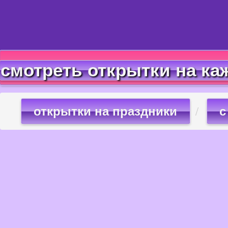
смотреть открытки на ка
открытки на праздники
с