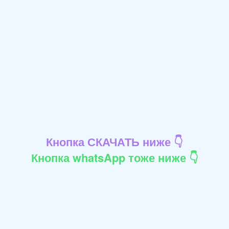
Кнопка СКАЧАТЬ ниже 👇
Кнопка whatsApp тоже ниже 👇