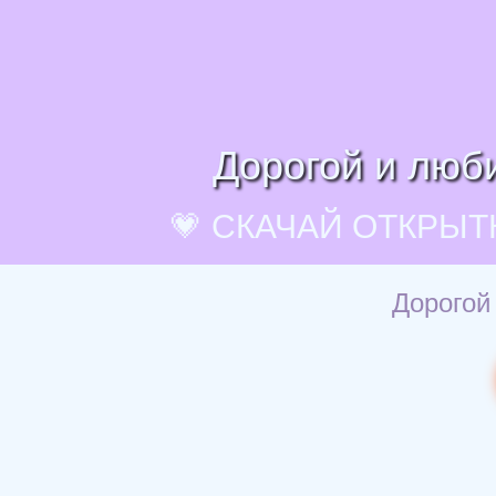
Дорогой и люб
💗 СКАЧАЙ ОТКРЫТ
Дорогой