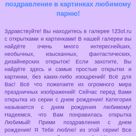
поздравление в картинках любимому
парню!
Здравствуйте! Вы находитесь в галерее 123ot.ru
с открытками и картинками! В нашей галереи вы
найдёте очень много интереснейших,
необычных, изысканных, фантастических,
дизайнерских открыток! Если захотите, Вы
найдёте здесь и самые простые открытки и
картинки, без каких-либо изощрений! Всё для
Вас! Всё что пожелаете из огромного мира
праздничных изображений! Сейчас перед Вами
открытка из серии с днем рождения! Категория
называется с днем рождения любимому!
Надеемся, что Вам понравилась открытка
Любимый! Прими поздравления с днем
рождения! Я Тебя люблю! из этой серии! Все