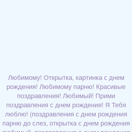
Любимому! Открытка, картинка с днем
рождения! Любимому парню! Красивые
поздравления! Любимый! Прими
поздравления с днем рождения! Я Тебя
люблю! (поздравления с днем рождения
парню до слез, открытка с днем рождения
любимый, поздравления с днем рождения