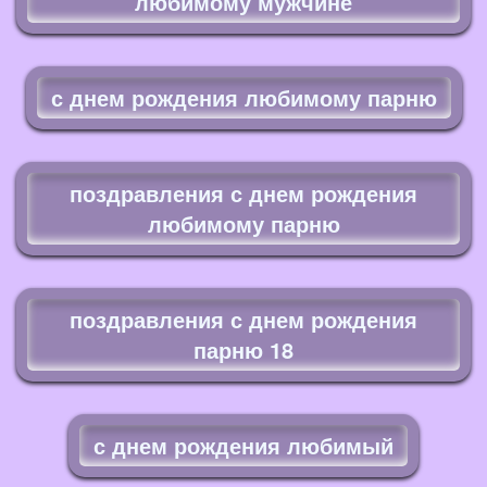
любимому мужчине
с днем рождения любимому парню
поздравления с днем рождения
любимому парню
поздравления с днем рождения
парню 18
с днем рождения любимый