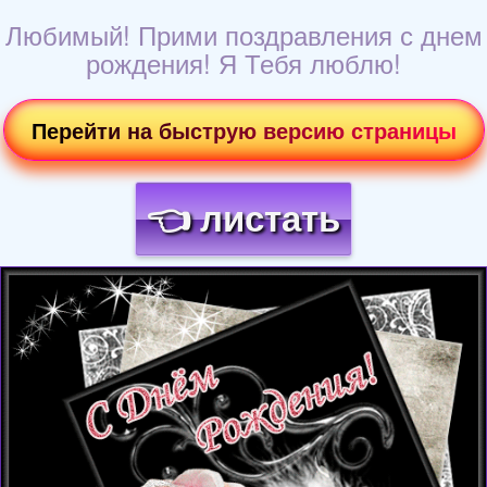
Любимый! Прими поздравления с днем
рождения! Я Тебя люблю!
Перейти на быструю версию страницы
👈 листать
Загрузка картинки...