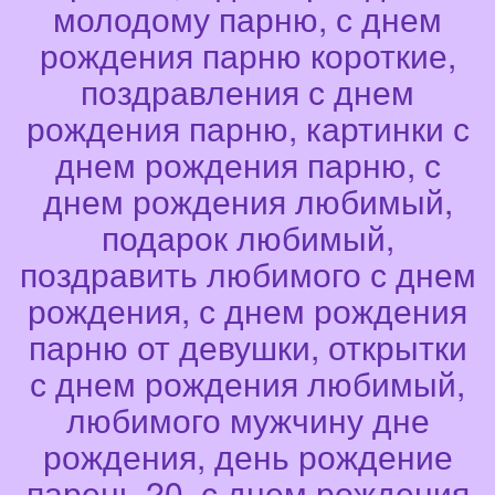
молодому парню, с днем
рождения парню короткие,
поздравления с днем
рождения парню, картинки с
днем рождения парню, с
днем рождения любимый,
подарок любимый,
поздравить любимого с днем
рождения, с днем рождения
парню от девушки, открытки
с днем рождения любимый,
любимого мужчину дне
рождения, день рождение
парень 20, с днем рождения