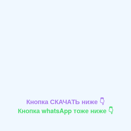
Кнопка СКАЧАТЬ ниже 👇
Кнопка whatsApp тоже ниже 👇