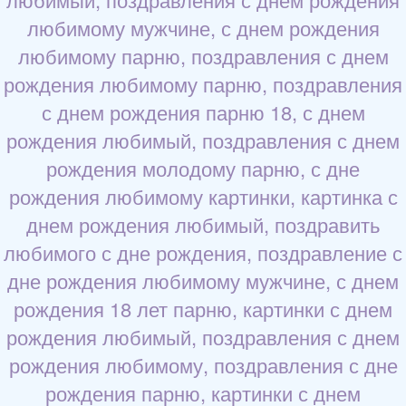
любимому мужчине, с днем рождения
любимому парню, поздравления с днем
рождения любимому парню, поздравления
с днем рождения парню 18, с днем
рождения любимый, поздравления с днем
рождения молодому парню, с дне
рождения любимому картинки, картинка с
днем рождения любимый, поздравить
любимого с дне рождения, поздравление с
дне рождения любимому мужчине, с днем
рождения 18 лет парню, картинки с днем
рождения любимый, поздравления с днем
рождения любимому, поздравления с дне
рождения парню, картинки с днем