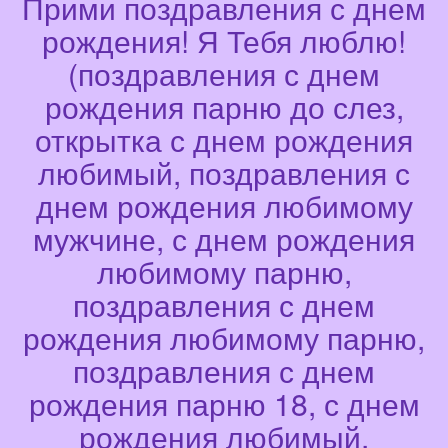
Прими поздравления с днем
рождения! Я Тебя люблю!
(поздравления с днем
рождения парню до слез,
открытка с днем рождения
любимый, поздравления с
днем рождения любимому
мужчине, с днем рождения
любимому парню,
поздравления с днем
рождения любимому парню,
поздравления с днем
рождения парню 18, с днем
рождения любимый,