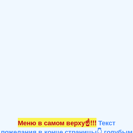
Меню в самом верху☝!!!
Текст
пожелания в конце страницы👇 голубым