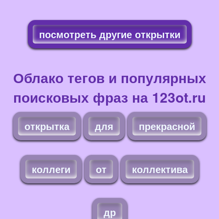
посмотреть другие открытки
Облако тегов и популярных
поисковых фраз на 123ot.ru
открытка
для
прекрасной
коллеги
от
коллектива
др