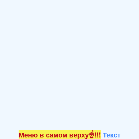
Меню в самом верху☝!!!
Текст