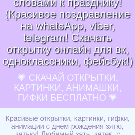
словами к празднику!
(Красивое поздравление
на whatsApp, viber,
telegram! Скачать
открытку онлайн для вк,
одноклассники, фейсбук!)
💗 СКАЧАЙ ОТКРЫТКИ,
КАРТИНКИ, АНИМАШКИ,
ГИФКИ БЕСПЛАТНО 💗
Красивые открытки, картинки, гифки,
анимации с днем рождения зятю,
зятьку! Любимый зять, зятек, с