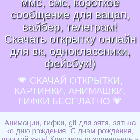
ммс, смс, короткое
сообщение для вацап,
вайбер, телеграм!
Скачать открытку онлайн
для вк, одноклассники,
фейсбук!)
💗 СКАЧАЙ ОТКРЫТКИ,
КАРТИНКИ, АНИМАШКИ,
ГИФКИ БЕСПЛАТНО 💗
Анимации, гифки, gif для зятя, зятька
ко дню рождения! С днем рождения,
дорогой зять! Красивое поздравление в