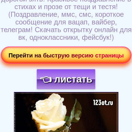
стихах и прозе от тещи и тестя!
(Поздравление, ммс, смс, короткое
сообщение для вацап, вайбер,
телеграм! Скачать открытку онлайн для
вк, одноклассники, фейсбук!)
Перейти на быструю версию страницы
👈 листать
Загрузка картинки...