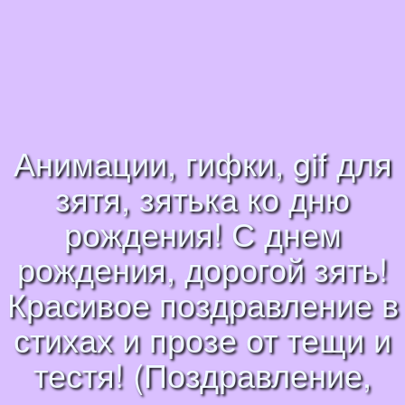
Анимации, гифки, gif для
зятя, зятька ко дню
рождения! С днем
рождения, дорогой зять!
Красивое поздравление в
стихах и прозе от тещи и
тестя! (Поздравление,