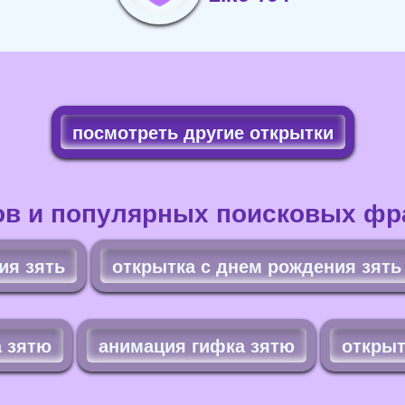
посмотреть другие открытки
ов и популярных поисковых фра
ия зять
открытка с днем рождения зять
а зятю
анимация гифка зятю
открыт