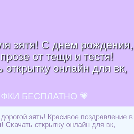
ля зятя! С днем рождения,
прозе от тещи и тестя!
 открытку онлайн для вк,
ИФКИ БЕСПЛАТНО 💗
дорогой зять! Красивое поздравление в
м! Скачать открытку онлайн для вк,