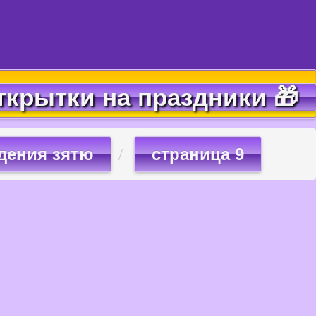
ткрытки на праздники 🎁
дения зятю
страница 9