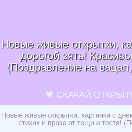
Новые живые открытки, ка
дорогой зять! Красиво
(Поздравление на вацап,
💗 СКАЧАЙ ОТКРЫТ
Новые живые открытки, картинки с дне
стихах и прозе от тещи и тестя! (