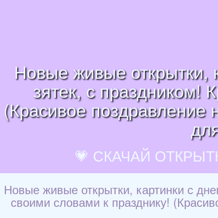
Новые живые открытки, 
зятек, с праздником! 
(Красивое поздравление на
для
💗 СКАЧАЙ ОТКРЫТ
Новые живые открытки, картинки с дне
своими словами к празднику! (Красиво