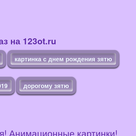
з на 123ot.ru
картинка с днем рождения зятю
019
дорогому зятю
тя! Анимационные картинки!