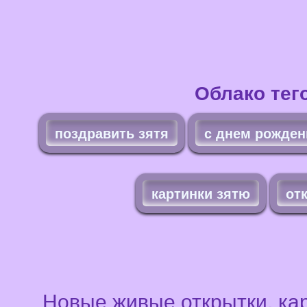
Облако тег
поздравить зятя
с днем рожден
картинки зятю
от
Новые живые открытки, кар