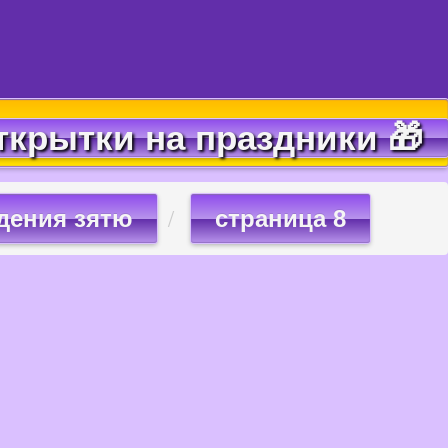
ткрытки на праздники 🎁
дения зятю
страница 8