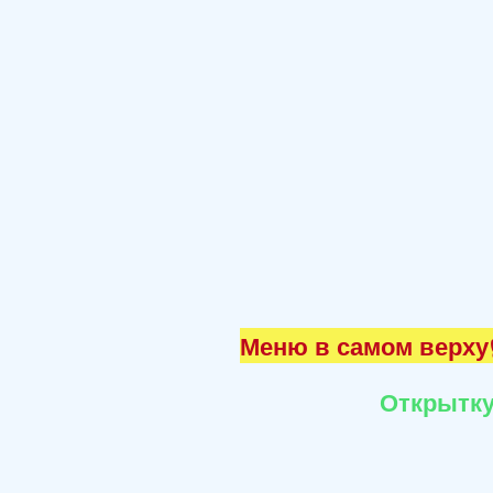
Меню в самом верху☝
Открытку