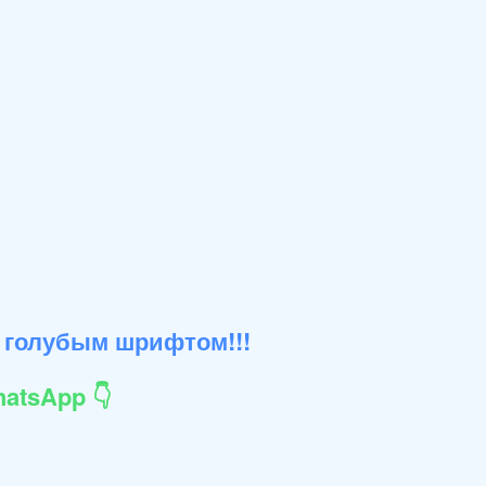
 голубым шрифтом!!!
atsApp 👇