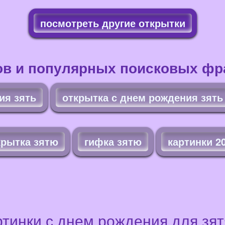
посмотреть другие открытки
ов и популярных поисковых фра
ия зять
открытка с днем рождения зять
крытка зятю
гифка зятю
картинки 2
тинки с днем рождения для зя