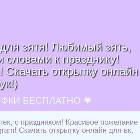
для зятя! Любимый зять,
и словами к празднику!
m! Скачать открытку онлайн
ук!)
ИФКИ БЕСПЛАТНО 💗
тек, с праздником! Красивое пожелание
gram! Скачать открытку онлайн для вк,