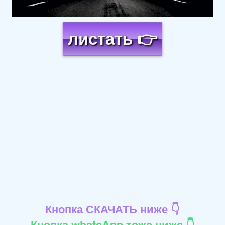
листать 👉
Кнопка СКАЧАТЬ ниже 👇
Кнопка whatsApp тоже ниже 👇