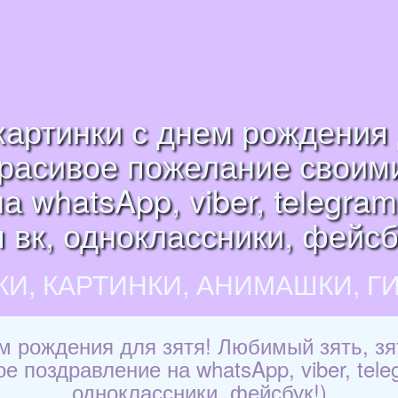
картинки с днем рождения 
Красивое пожелание своим
 whatsApp, viber, telegra
 вк, одноклассники, фейсб
КИ, КАРТИНКИ, АНИМАШКИ, Г
м рождения для зятя! Любимый зять, зя
е поздравление на whatsApp, viber, tele
одноклассники, фейсбук!)