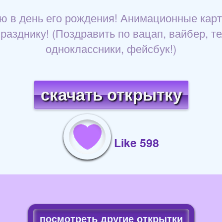
ю в день его рождения! Анимационные карт
азднику! (Поздравить по вацап, вайбер, те
одноклассники, фейсбук!)
скачать открытку
Like 598
посмотреть другие открытки