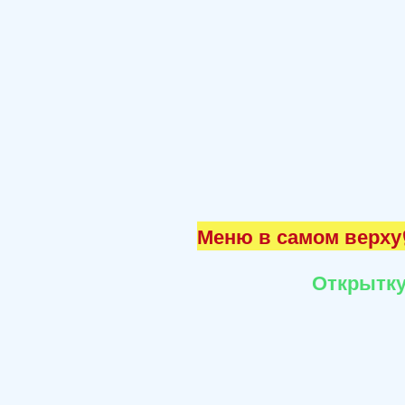
Меню в самом верху☝
Открытку