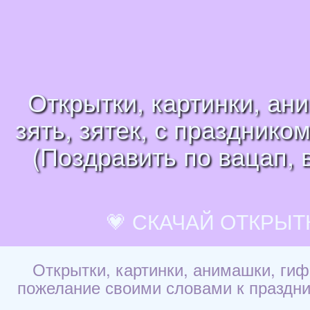
Открытки, картинки, ан
зять, зятек, с праздник
(Поздравить по вацап, 
💗 СКАЧАЙ ОТКРЫТ
Открытки, картинки, анимашки, гиф
пожелание своими словами к праздник