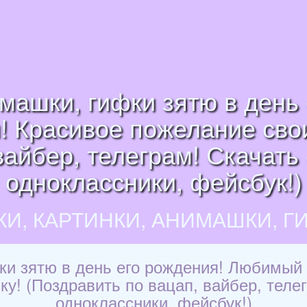
имашки, гифки зятю в ден
ом! Красивое пожелание сво
вайбер, телеграм! Скачать 
одноклассники, фейсбук!)
КИ, КАРТИНКИ, АНИМАШКИ, Г
ки зятю в день его рождения! Любимый з
у! (Поздравить по вацап, вайбер, телег
одноклассники, фейсбук!)