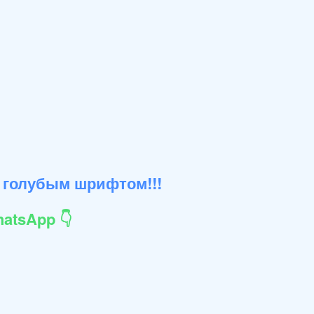
 голубым шрифтом!!!
atsApp 👇