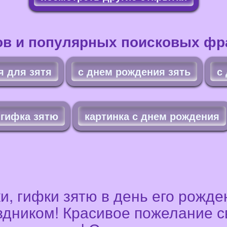
ов и популярных поисковых фра
я для зятя
с днем рождения зять
с
гифка зятю
картинка с днем рождения
и, гифки зятю в день его рожд
аздником! Красивое пожелание с