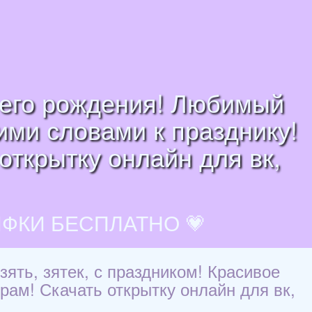
ь его рождения! Любимый
ими словами к празднику!
открытку онлайн для вк,
ИФКИ БЕСПЛАТНО 💗
ять, зятек, с праздником! Красивое
рам! Скачать открытку онлайн для вк,