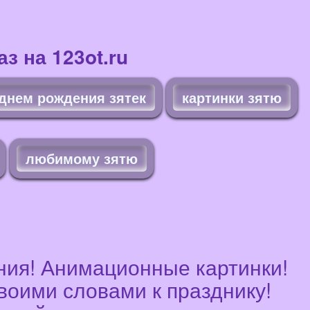
з на 123ot.ru
 днем рождения зятек
картинки зятю
любимому зятю
ения! Анимационные картинки!
воими словами к празднику!