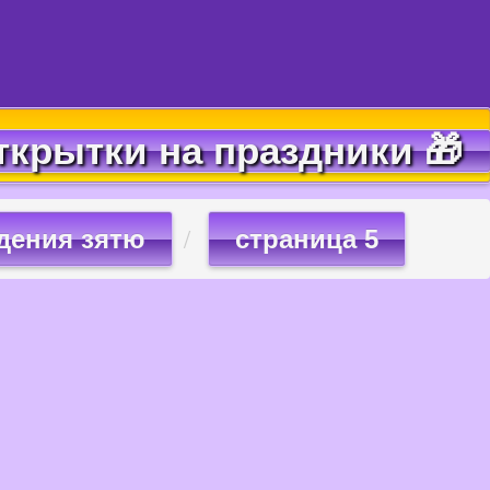
ткрытки на праздники 🎁
дения зятю
страница 5