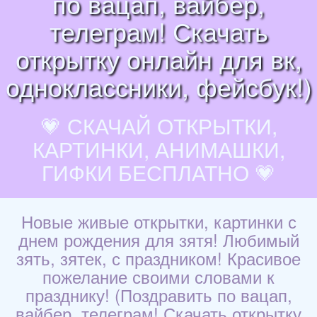
по вацап, вайбер,
телеграм! Скачать
открытку онлайн для вк,
одноклассники, фейсбук!)
💗 СКАЧАЙ ОТКРЫТКИ,
КАРТИНКИ, АНИМАШКИ,
ГИФКИ БЕСПЛАТНО 💗
Новые живые открытки, картинки с
днем рождения для зятя! Любимый
зять, зятек, с праздником! Красивое
пожелание своими словами к
празднику! (Поздравить по вацап,
вайбер, телеграм! Скачать открытку