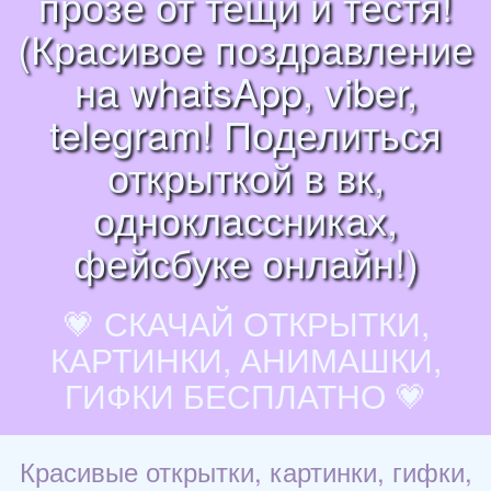
прозе от тещи и тестя!
(Красивое поздравление
на whatsApp, viber,
telegram! Поделиться
открыткой в вк,
одноклассниках,
фейсбуке онлайн!)
💗 СКАЧАЙ ОТКРЫТКИ,
КАРТИНКИ, АНИМАШКИ,
ГИФКИ БЕСПЛАТНО 💗
Красивые открытки, картинки, гифки,