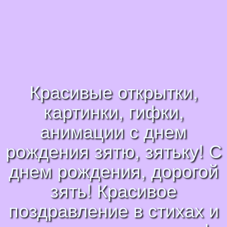
Красивые открытки,
картинки, гифки,
анимации с днем
рождения зятю, зятьку! С
днем рождения, дорогой
зять! Красивое
поздравление в стихах и