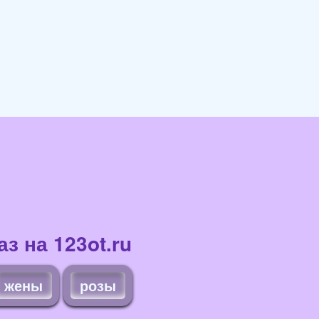
з на 123ot.ru
жены
розы