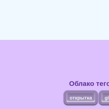
Облако тег
открытка
gi