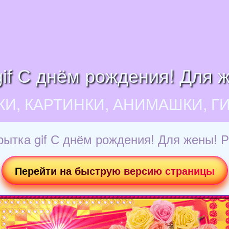
if С днём рождения! Для 
КИ, КАРТИНКИ, АНИМАШКИ, Г
рытка gif С днём рождения! Для жены! Р
Перейти на быструю версию страницы
Загрузка картинки...