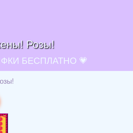
жены! Розы!
ИФКИ БЕСПЛАТНО 💗
озы!