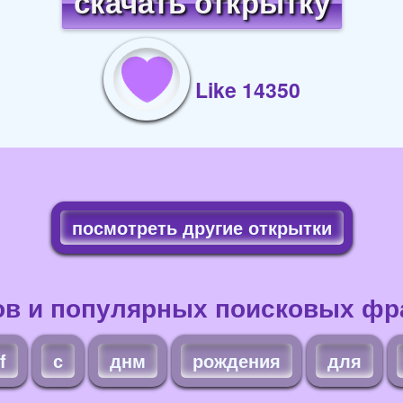
скачать открытку
Like 14350
посмотреть другие открытки
ов и популярных поисковых фра
f
с
днм
рождения
для