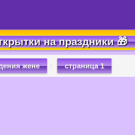
ткрытки на праздники 🎁
дения жене
страница 1