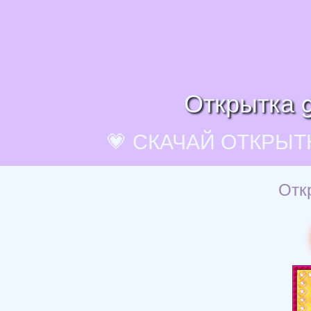
Открытка g
💗 СКАЧАЙ ОТКРЫТ
Отк