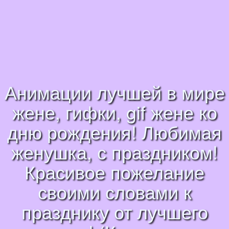
Анимации лучшей в мире
жене, гифки, gif жене ко
дню рождения! Любимая
женушка, с праздником!
Красивое пожелание
своими словами к
празднику от лучшего