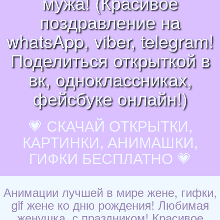
мужа! (Красивое
поздравление на
whatsApp, viber, telegram!
Поделиться открыткой в
вк, одноклассниках,
фейсбуке онлайн!)
💗 СКАЧАЙ ОТКРЫТКИ,
КАРТИНКИ, АНИМАШКИ,
ГИФКИ БЕСПЛАТНО 💗
Анимации лучшей в мире жене, гифки,
gif жене ко дню рождения! Любимая
женушка, с праздником! Красивое