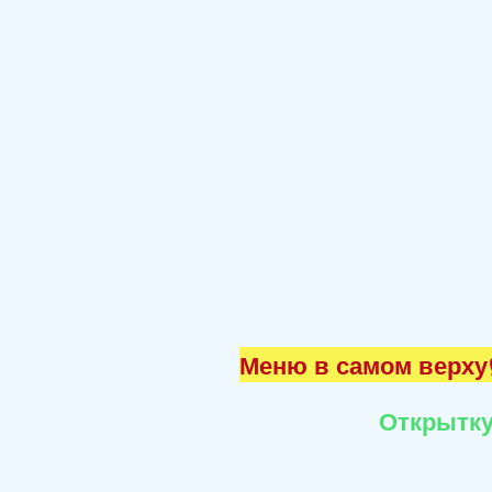
Меню в самом верху☝
Открытку