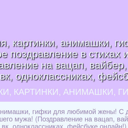
я, картинки, анимашки, г
е поздравление в стихах 
авление на вацап, вайбер,
 вк, одноклассниках, фейсб
КИ, КАРТИНКИ, АНИМАШКИ, Г
 анимашки, гифки для любимой жены! С 
шего мужа! (Поздравление на вацап, вай
вк, одноклассниках, фейсбуке онлайн!)