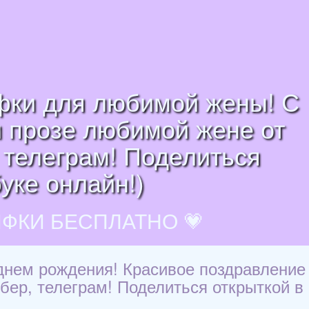
ифки для любимой жены! С
и прозе любимой жене от
 телеграм! Поделиться
уке онлайн!)
ИФКИ БЕСПЛАТНО 💗
днем рождения! Красивое поздравление
бер, телеграм! Поделиться открыткой в