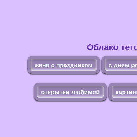
Облако тег
жене с праздником
с днем р
открытки любимой
картин