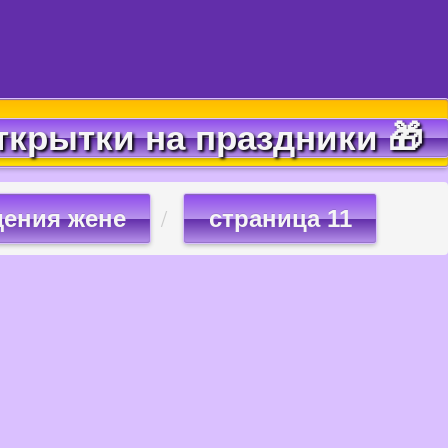
ткрытки на праздники 🎁
дения жене
страница 11