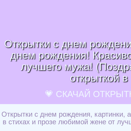
Открытки с днем рождени
днем рождения! Красиво
лучшего мужа! (Поздр
открыткой в
💗 СКАЧАЙ ОТКРЫТ
Открытки с днем рождения, картинки,
в стихах и прозе любимой жене от луч