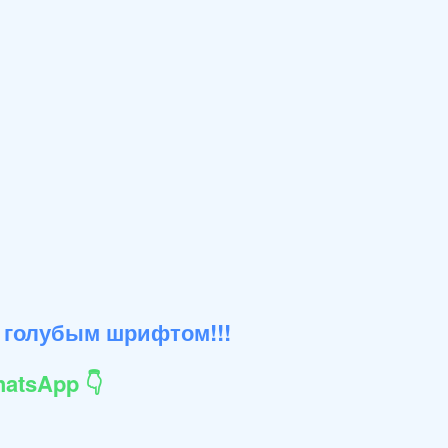
 голубым шрифтом!!!
atsApp 👇