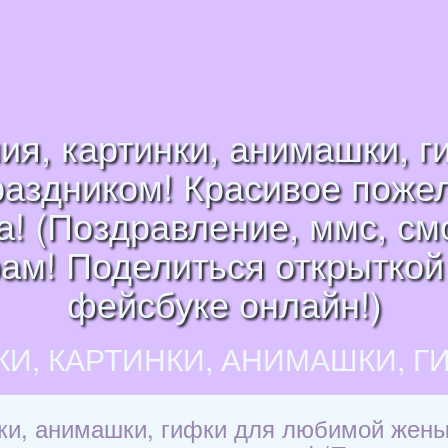
ия, картинки, анимашки, 
аздником! Красивое поже
а! (Поздравление, ммс, см
рам! Поделиться открыткой 
фейсбуке онлайн!)
КИ, КАРТИНКИ, АНИМАШКИ, Г
нки, анимашки, гифки для любимой жены