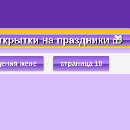
ткрытки на праздники 🎁
дения жене
страница 10