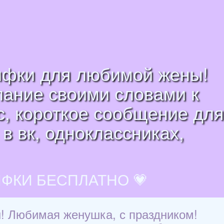
гифки для любимой жены!
лание своими словами к
с, короткое сообщение для
в вк, одноклассниках,
ИФКИ БЕСПЛАТНО 💗
! Любимая женушка, с праздником!