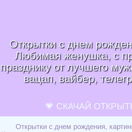
Открытки с днем рожден
Любимая женушка, с пр
празднику от лучшего муж
вацап, вайбер, телег
💗 СКАЧАЙ ОТКРЫТ
Открытки с днем рождения, карти