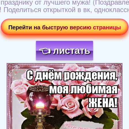
празднику от лучшего мужа! (Поздравле
! Поделиться открыткой в вк, однокласс
Перейти на быструю версию страницы
👈 листать
Загрузка картинки...