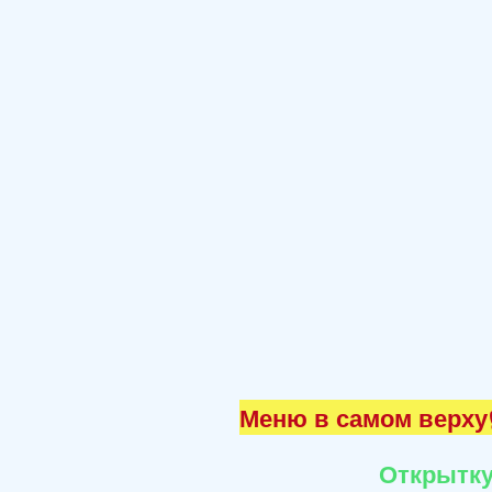
Меню в самом верху☝
Открытку