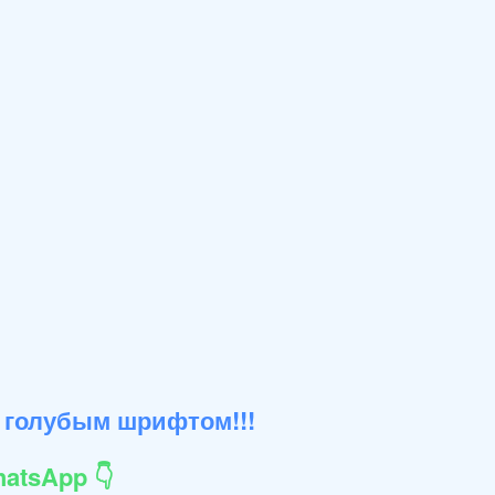
 голубым шрифтом!!!
atsApp 👇