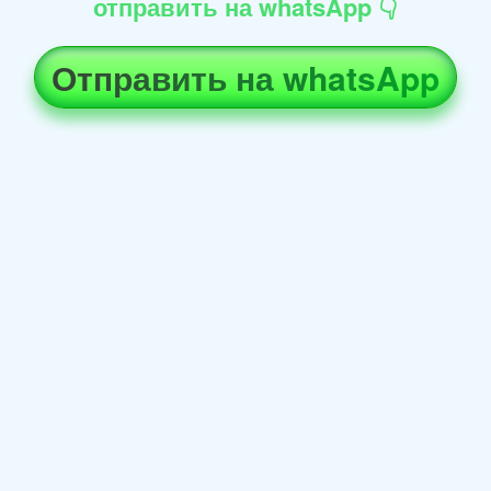
отправить на whatsApp 👇
Отправить на whatsApp