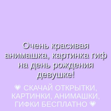
Очень красивая
анимашка, картинка гиф
на день рождения
девушке!
💗 СКАЧАЙ ОТКРЫТКИ,
КАРТИНКИ, АНИМАШКИ,
ГИФКИ БЕСПЛАТНО 💗