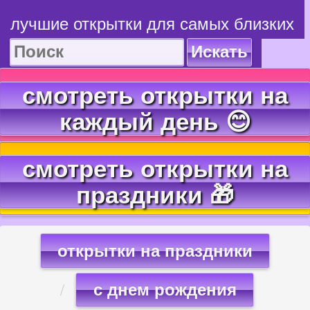
лучшие открытки для самых близких
Искать
смотреть открытки на
каждый день 😊
смотреть открытки на
праздники 🎁
открытки на праздники
с днем рождения