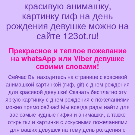
красивую анимашку,
картинку гиф на день
рождения девушке можно на
сайте 123ot.ru!
Прекрасное и теплое пожелание
на whatsApp или Viber девушке
своими словами!
Сейчас Вы находитесь на странице с красивой
анимашкой картинкой (гиф, gif) с днем рождения
для красивой девушки! Скачать бесплатно эту
яркую картинку с днем рождения с пожеланиями
можно прямо сейчас! Мы всегда рады найти для
вас самые чудные гифки и анимашки, а также
открытки и картинки с искусными пожеланиями
для ваших девушек на тему день рождения с