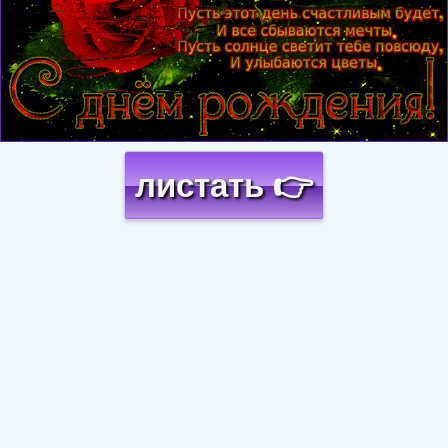
листать 👉