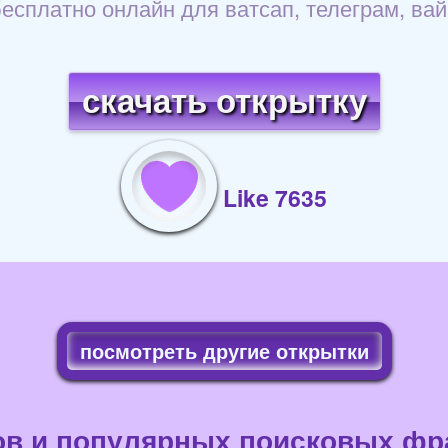
бесплатно онлайн для ватсап, телеграм, ва
скачать открытку
Like 7635
посмотреть другие открытки
ов и популярных поисковых фра