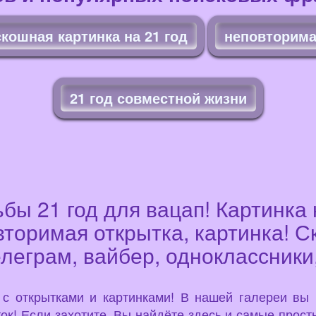
кошная картинка на 21 год
неповторимая
21 год совместной жизни
бы 21 год для вацап! Картинка 
вторимая открытка, картинка! С
елеграм, вайбер, одноклассники
u с открытками и картинками! В нашей галереи вы
ок! Если захотите, Вы найдёте здесь и самые просты