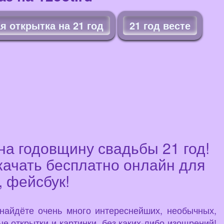
 открытка на 21 год
21 год весте
на годовщину свадьбы 21 год!
качать бесплатно онлайн для
, фейсбук!
 найдёте очень много интереснейших, необычных,
е открытки и картинки, без каких-либо изощрений!