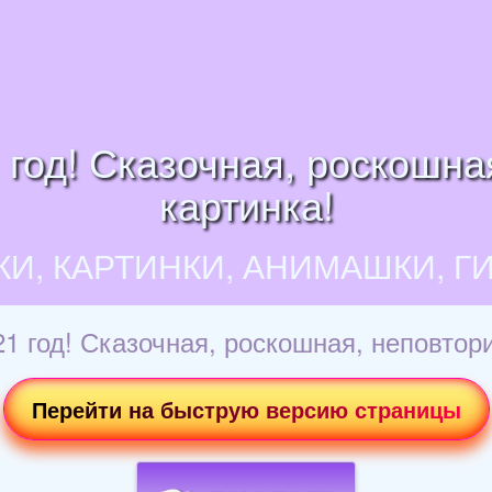
год! Сказочная, роскошна
картинка!
КИ, КАРТИНКИ, АНИМАШКИ, Г
1 год! Сказочная, роскошная, неповтори
Перейти на быструю версию страницы