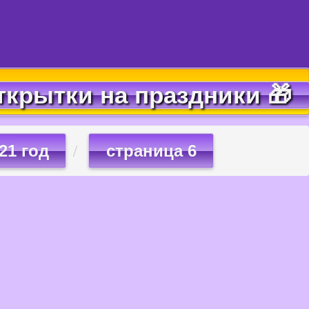
ткрытки на праздники 🎁
21 год
страница 6