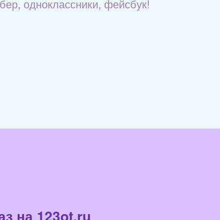
йбер, одноклассники, фейсбук!
з на 123ot.ru