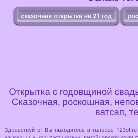
сказочная открытка на 21 год
рос
Открытка с годовщиной свадь
Сказочная, роскошная, непо
ватсап, т
Здравствуйте! Вы находитесь в галерее 123ot.r
изысканных, фантастических, дизайнерских открыт