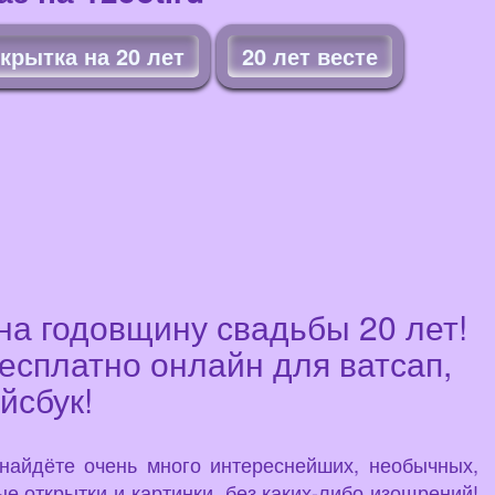
крытка на 20 лет
20 лет весте
на годовщину свадьбы 20 лет!
бесплатно онлайн для ватсап,
йсбук!
 найдёте очень много интереснейших, необычных,
е открытки и картинки, без каких-либо изощрений!