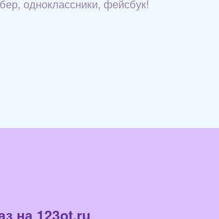
йбер, одноклассники, фейсбук!
з на 123ot.ru