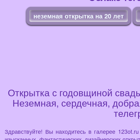
неземная открытка на 20 лет
Открытка с годовщиной свадь
Неземная, сердечная, добрая
телег
Здравствуйте! Вы находитесь в галерее 123ot.r
изысканных, фантастических, дизайнерских открыт