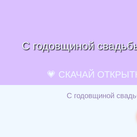
С годовщиной свадьбы
💗 СКАЧАЙ ОТКРЫТ
С годовщиной свадьб