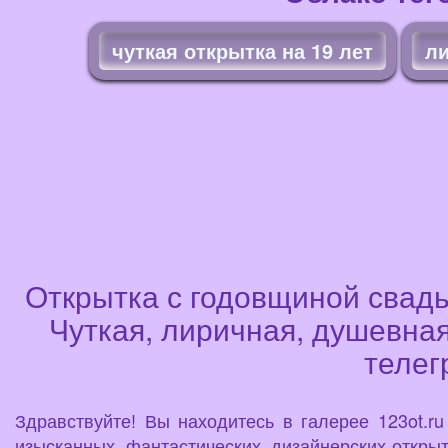
чуткая открытка на 19 лет
ли
Открытка с годовщиной свадь
Чуткая, лиричная, душевная
телег
Здравствуйте! Вы находитесь в галерее 123ot.r
изысканных, фантастических, дизайнерских открыт