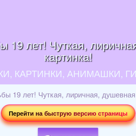
 19 лет! Чуткая, лирична
картинка!
КИ, КАРТИНКИ, АНИМАШКИ, Г
бы 19 лет! Чуткая, лиричная, душевная 
Перейти на быструю версию страницы