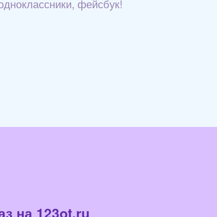
 одноклассники, фейсбук!
з на 123ot.ru