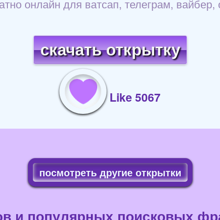
атно онлайн для ватсап, телеграм, вайбер,
скачать открытку
Like 5067
посмотреть другие открытки
ов и популярных поисковых фра