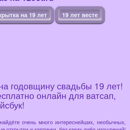
рытка на 19 лет
19 лет весте
на годовщину свадьбы 19 лет!
есплатно онлайн для ватсап,
йсбук!
 найдёте очень много интереснейших, необычных,
е открытки и картинки, без каких-либо изощрений!