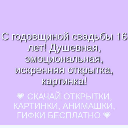
С годовщиной свадьбы 16
лет! Душевная,
эмоциональная,
искренняя открытка,
картинка!
💗 СКАЧАЙ ОТКРЫТКИ,
КАРТИНКИ, АНИМАШКИ,
ГИФКИ БЕСПЛАТНО 💗