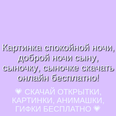
Картинка спокойной ночи,
доброй ночи сыну,
сыночку, сыночке скачать
онлайн бесплатно!
💗 СКАЧАЙ ОТКРЫТКИ,
КАРТИНКИ, АНИМАШКИ,
ГИФКИ БЕСПЛАТНО 💗