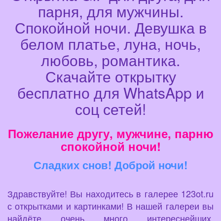
парня, для мужчины.
Спокойной ночи. Девушка в
белом платье, луна, ночь,
любовь, романтика.
Скачайте открытку
бесплатно для WhatsApp и
соц сетей!
Пожелание другу, мужчине, парню
спокойной ночи!
Сладких снов! Доброй ночи!
Здравствуйте! Вы находитесь в галерее 123ot.ru
с открытками и картинками! В нашей галереи вы
найдёте очень много интереснейших,