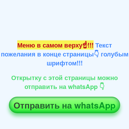
Меню в самом верху☝!!!
Текст
пожелания в конце страницы👇 голубым
шрифтом!!!
Открытку с этой страницы можно
отправить на whatsApp 👇
Отправить на whatsApp