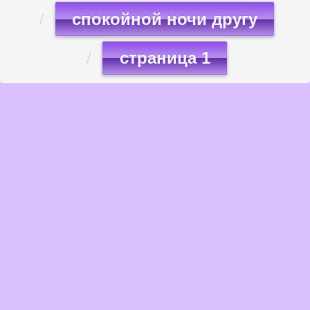
спокойной ночи другу
страница 1