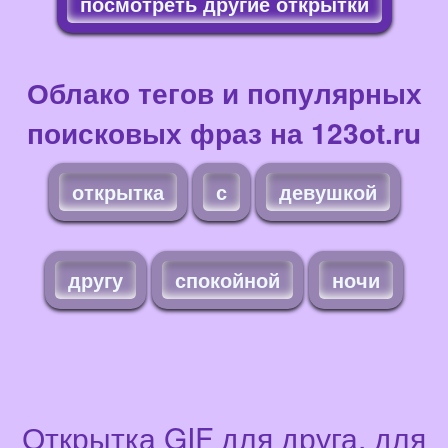
посмотреть другие открытки
Облако тегов и популярных
поисковых фраз на 123ot.ru
открытка
с
девушкой
другу
спокойной
ночи
Открытка GIF для друга, для