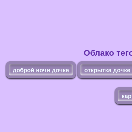
Облако тег
доброй ночи дочке
открытка дочке
кар