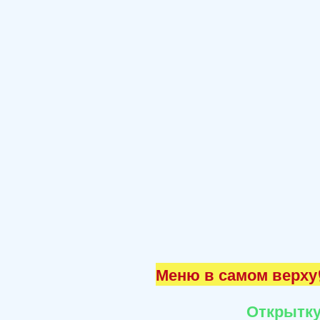
Меню в самом верху☝
Открытку