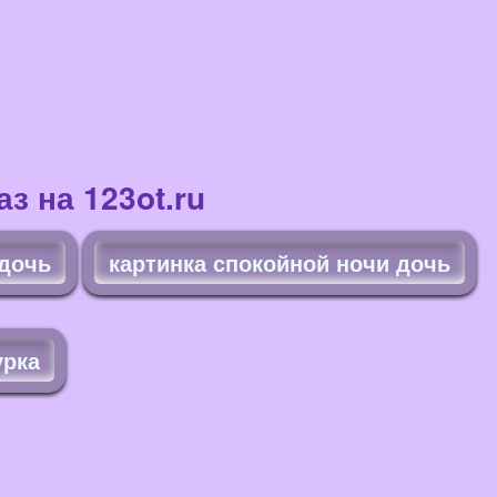
з на 123ot.ru
 дочь
картинка спокойной ночи дочь
урка