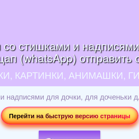
 со стишками и надписями
цап (whatsApp) отправить 
КИ, КАРТИНКИ, АНИМАШКИ, Г
и надписями для дочки, для доченьки д
Перейти на быструю версию страницы