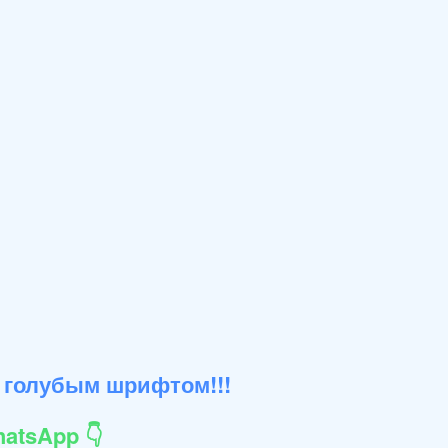
 голубым шрифтом!!!
atsApp 👇