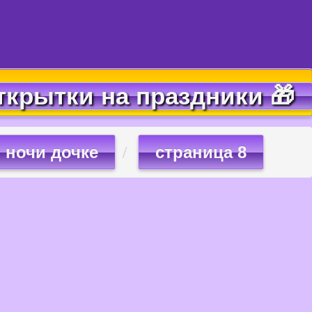
ткрытки на праздники 🎁
 ночи дочке
страница 8