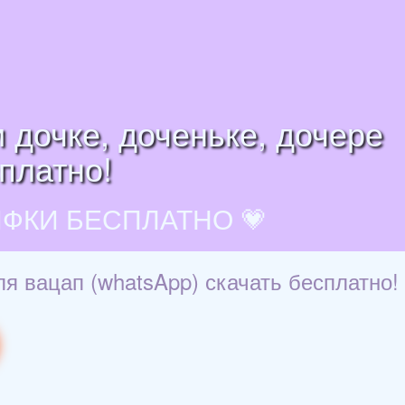
 дочке, доченьке, дочере
платно!
ИФКИ БЕСПЛАТНО 💗
я вацап (whatsApp) скачать бесплатно!