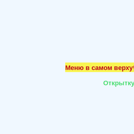
Меню в самом верху☝
Открытку