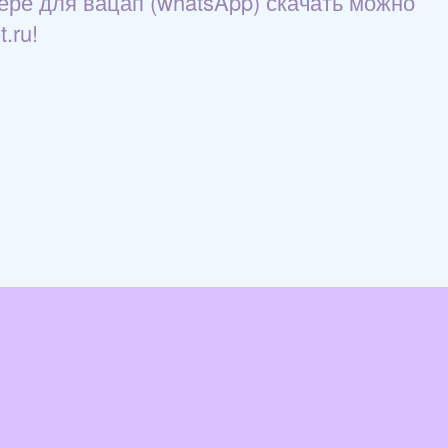
ере для вацап (whatsApp) скачать можно
.ru!