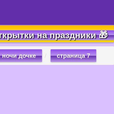
ткрытки на праздники 🎁
 ночи дочке
страница 7