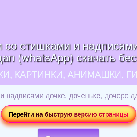
 со стишками и надписями
цап (whatsApp) скачать бес
КИ, КАРТИНКИ, АНИМАШКИ, Г
и надписями дочке, доченьке, дочере дл
Перейти на быструю версию страницы