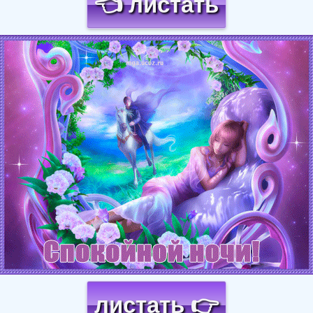
👈 листать
Загрузка картинки...
листать 👉