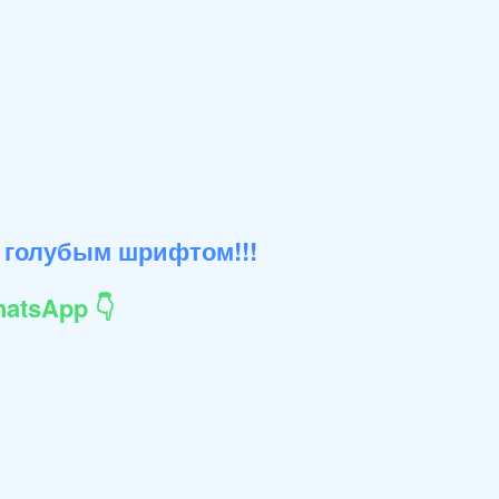
 голубым шрифтом!!!
atsApp 👇