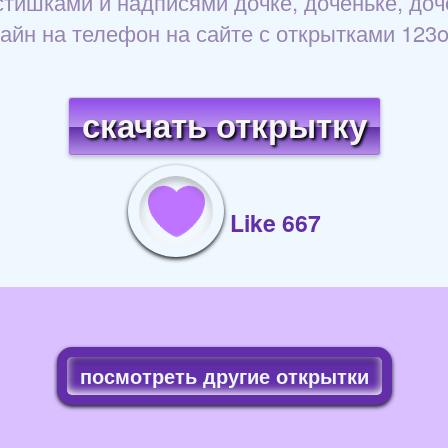
стишками и надписями дочке, доченьке, доч
айн на телефон на сайте с открытками 123ot
скачать открытку
Like 667
посмотреть другие открытки