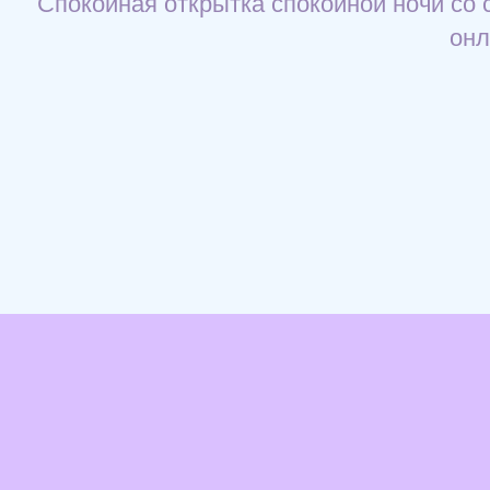
Спокойная открытка спокойной ночи со 
онл