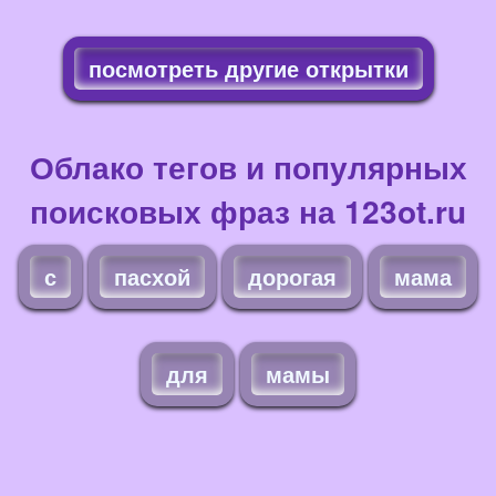
посмотреть другие открытки
Облако тегов и популярных
поисковых фраз на 123ot.ru
с
пасхой
дорогая
мама
для
мамы