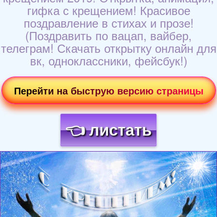
гифка с крещением! Красивое
поздравление в стихах и прозе!
(Поздравить по вацап, вайбер,
телеграм! Скачать открытку онлайн для
вк, одноклассники, фейсбук!)
Перейти на быструю версию страницы
👈 листать
Загрузка картинки...