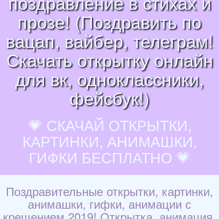
поздравление в стихах и
прозе! (Поздравить по
вацап, вайбер, телеграм!
Скачать открытку онлайн
для вк, одноклассники,
фейсбук!)
💗 СКАЧАЙ ОТКРЫТКИ,
КАРТИНКИ, АНИМАШКИ,
ГИФКИ БЕСПЛАТНО 💗
Поздравительные открытки, картинки,
анимашки, гифки, анимации с
крещением 2019! Открытка, анимация,