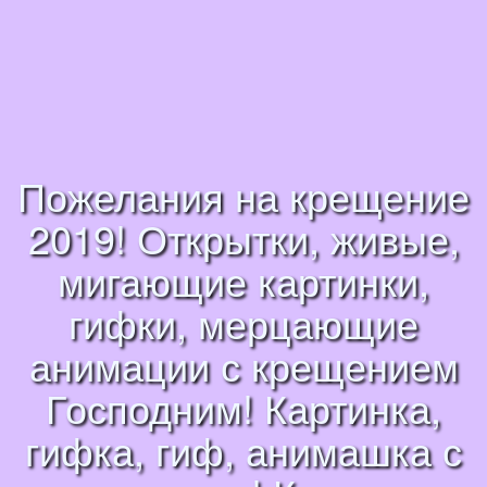
Пожелания на крещение
2019! Открытки, живые,
мигающие картинки,
гифки, мерцающие
анимации с крещением
Господним! Картинка,
гифка, гиф, анимашка с