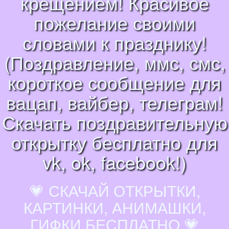
крещением! Красивое
пожелание своими
словами к празднику!
(Поздравление, ммс, смс,
короткое сообщение для
вацап, вайбер, телеграм!
Скачать поздравительную
открытку бесплатно для
vk, ok, facebook!)
💗 СКАЧАЙ ОТКРЫТКИ,
КАРТИНКИ, АНИМАШКИ,
ГИФКИ БЕСПЛАТНО 💗