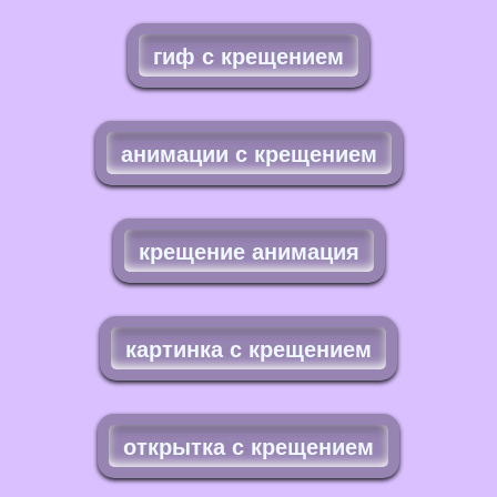
гиф с крещением
анимации с крещением
крещение анимация
картинка с крещением
открытка с крещением