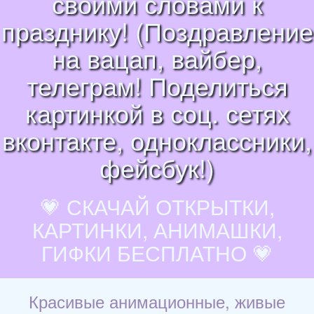
своими словами к
празднику! (Поздравление
на вацап, вайбер,
телеграм! Поделиться
картинкой в соц. сетях
вконтакте, одноклассники,
фейсбук!)
💗 СКАЧАЙ ОТКРЫТКИ,
КАРТИНКИ, АНИМАШКИ,
ГИФКИ БЕСПЛАТНО 💗
Красивые анимационные, живые