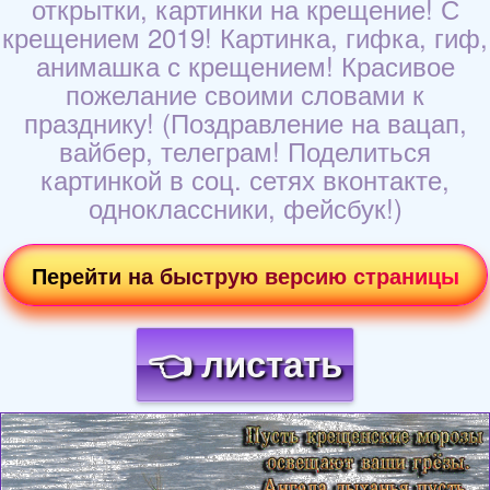
открытки, картинки на крещение! С
крещением 2019! Картинка, гифка, гиф,
анимашка с крещением! Красивое
пожелание своими словами к
празднику! (Поздравление на вацап,
вайбер, телеграм! Поделиться
картинкой в соц. сетях вконтакте,
одноклассники, фейсбук!)
Перейти на быструю версию страницы
👈 листать
Загрузка картинки...