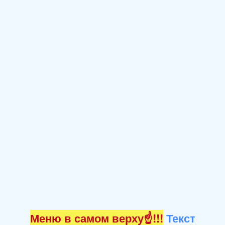
Меню в самом верху☝!!!
Текст