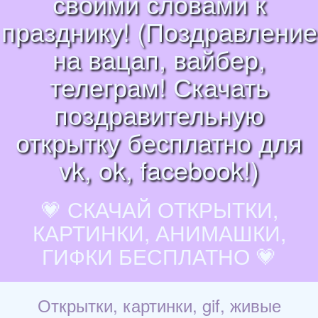
своими словами к
празднику! (Поздравление
на вацап, вайбер,
телеграм! Скачать
поздравительную
открытку бесплатно для
vk, ok, facebook!)
💗 СКАЧАЙ ОТКРЫТКИ,
КАРТИНКИ, АНИМАШКИ,
ГИФКИ БЕСПЛАТНО 💗
Открытки, картинки, gif, живые