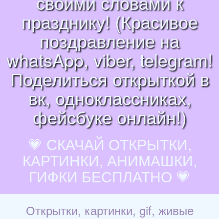
своими словами к
празднику! (Красивое
поздравление на
whatsApp, viber, telegram!
Поделиться открыткой в
вк, одноклассниках,
фейсбуке онлайн!)
💗 СКАЧАЙ ОТКРЫТКИ,
КАРТИНКИ, АНИМАШКИ,
ГИФКИ БЕСПЛАТНО 💗
Открытки, картинки, gif, живые