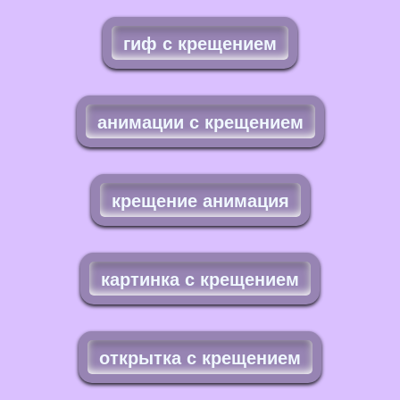
гиф с крещением
анимации с крещением
крещение анимация
картинка с крещением
открытка с крещением