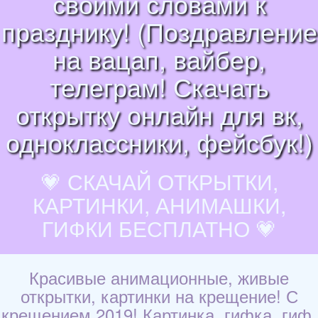
своими словами к
празднику! (Поздравление
на вацап, вайбер,
телеграм! Скачать
открытку онлайн для вк,
одноклассники, фейсбук!)
💗 СКАЧАЙ ОТКРЫТКИ,
КАРТИНКИ, АНИМАШКИ,
ГИФКИ БЕСПЛАТНО 💗
Красивые анимационные, живые
открытки, картинки на крещение! С
крещением 2019! Картинка, гифка, гиф,