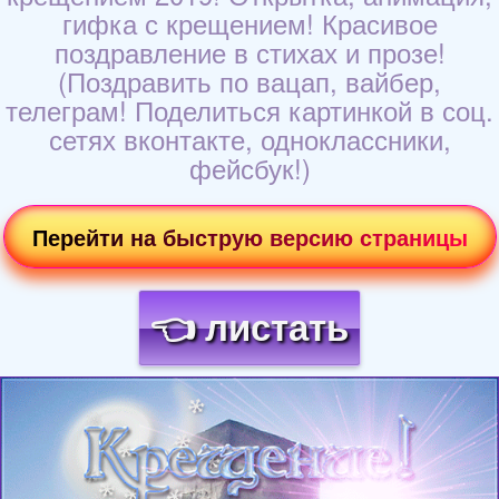
гифка с крещением! Красивое
поздравление в стихах и прозе!
(Поздравить по вацап, вайбер,
телеграм! Поделиться картинкой в соц.
сетях вконтакте, одноклассники,
фейсбук!)
Перейти на быструю версию страницы
👈 листать
Загрузка картинки...