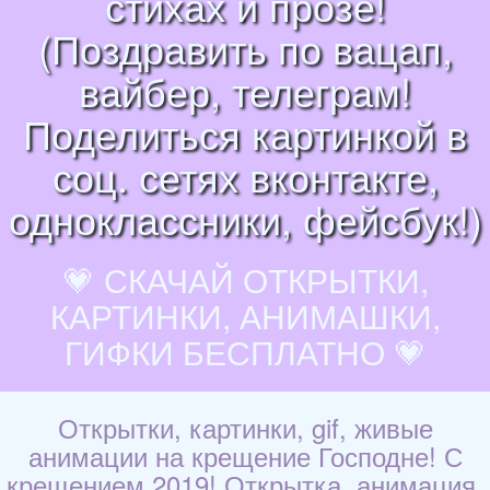
стихах и прозе!
(Поздравить по вацап,
вайбер, телеграм!
Поделиться картинкой в
соц. сетях вконтакте,
одноклассники, фейсбук!)
💗 СКАЧАЙ ОТКРЫТКИ,
КАРТИНКИ, АНИМАШКИ,
ГИФКИ БЕСПЛАТНО 💗
Открытки, картинки, gif, живые
анимации на крещение Господне! С
крещением 2019! Открытка, анимация,