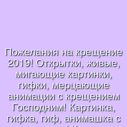
Пожелания на крещение
2019! Открытки, живые,
мигающие картинки,
гифки, мерцающие
анимации с крещением
Господним! Картинка,
гифка, гиф, анимашка с