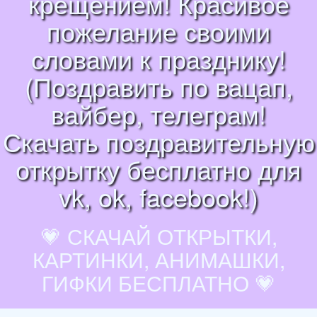
крещением! Красивое
пожелание своими
словами к празднику!
(Поздравить по вацап,
вайбер, телеграм!
Скачать поздравительную
открытку бесплатно для
vk, ok, facebook!)
💗 СКАЧАЙ ОТКРЫТКИ,
КАРТИНКИ, АНИМАШКИ,
ГИФКИ БЕСПЛАТНО 💗