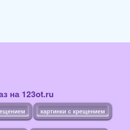
з на 123ot.ru
рещением
картинки с крещением