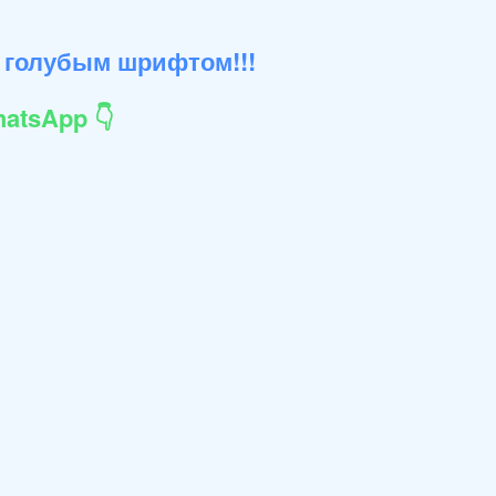
 голубым шрифтом!!!
atsApp 👇