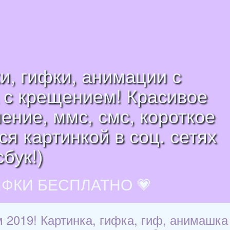
и, гифки, анимации с
 с крещением! Красивое
ение, ммс, смс, короткое
я картинкой в соц. сетях
бук!)
ИФКИ БЕСПЛАТНО 💗
 2019! Картинка, гифка, гиф, анимашка