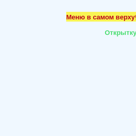
Меню в самом верху☝
Открытку