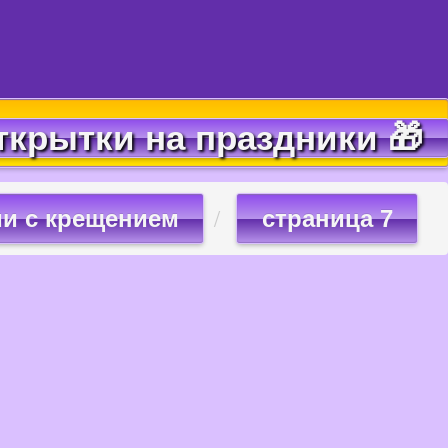
ткрытки на праздники 🎁
и с крещением
страница 7