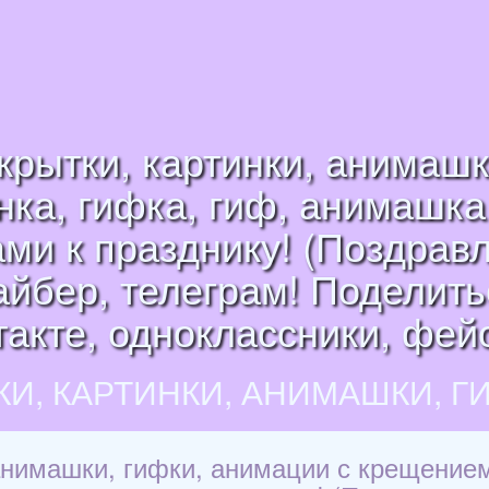
рытки, картинки, анимашк
нка, гифка, гиф, анимашка
и к празднику! (Поздравл
йбер, телеграм! Поделитьс
такте, одноклассники, фейс
КИ, КАРТИНКИ, АНИМАШКИ, Г
анимашки, гифки, анимации с крещением