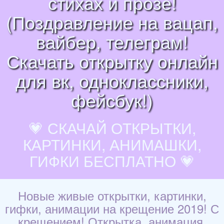
стихах и прозе!
(Поздравление на вацап,
вайбер, телеграм!
Скачать открытку онлайн
для вк, одноклассники,
фейсбук!)
💗 СКАЧАЙ ОТКРЫТКИ,
КАРТИНКИ, АНИМАШКИ,
ГИФКИ БЕСПЛАТНО 💗
Новые живые открытки, картинки,
гифки, анимации на крещение 2019! С
крещением! Открытка, анимация,