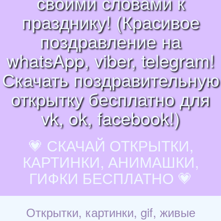
своими словами к
празднику! (Красивое
поздравление на
whatsApp, viber, telegram!
Скачать поздравительную
открытку бесплатно для
vk, ok, facebook!)
💗 СКАЧАЙ ОТКРЫТКИ,
КАРТИНКИ, АНИМАШКИ,
ГИФКИ БЕСПЛАТНО 💗
Открытки, картинки, gif, живые