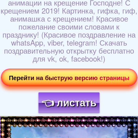
анимации на крещение Господне! С
крещением 2019! Картинка, гифка, гиф,
анимашка с крещением! Красивое
пожелание своими словами к
празднику! (Красивое поздравление на
whatsApp, viber, telegram! Скачать
поздравительную открытку бесплатно
для vk, ok, facebook!)
Перейти на быструю версию страницы
👈 листать
Загрузка картинки...