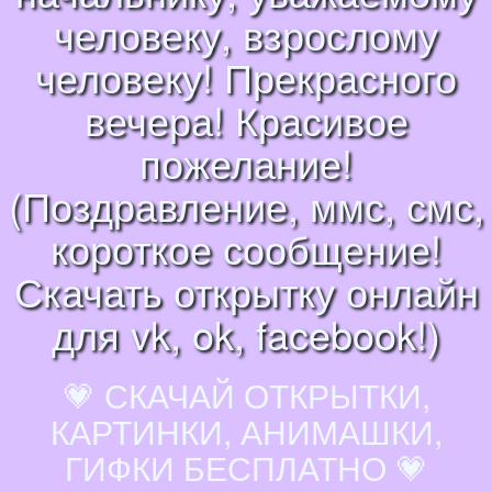
человеку, взрослому
человеку! Прекрасного
вечера! Красивое
пожелание!
(Поздравление, ммс, смс,
короткое сообщение!
Скачать открытку онлайн
для vk, ok, facebook!)
💗 СКАЧАЙ ОТКРЫТКИ,
КАРТИНКИ, АНИМАШКИ,
ГИФКИ БЕСПЛАТНО 💗