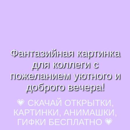
Фантазийная картинка
для коллеги с
пожеланием уютного и
доброго вечера!
💗 СКАЧАЙ ОТКРЫТКИ,
КАРТИНКИ, АНИМАШКИ,
ГИФКИ БЕСПЛАТНО 💗