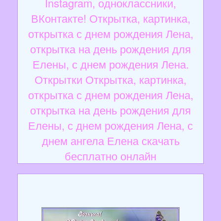
Instagram, одноклассники,
ВКонтакте! Открытка, картинка,
открытка с днем рождения Лена,
открытка на день рождения для
Елены, с днем рождения Лена.
Открытки Открытка, картинка,
открытка с днем рождения Лена,
открытка на день рождения для
Елены, с днем рождения Лена, с
днем ангела Елена скачать
бесплатно онлайн