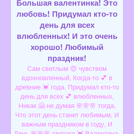
Большая валентинка! Это
любовь! Придумал кто-то
день для всех
влюбленных! И это очень
хорошо! Любимый
праздник!
Сам светлым 😍 чувством
вдохновленный, Когда-то 💕 в
древние 💓 года. Придумал кто-то
день для всех 💕 влюбленных,
Никак 🤗 не думая 🌸🌸🌸 тогда,
Что этот день станет любимым, И
важным праздником в году, И
День 🌸🌸🌸 святого 💓 Валентина-