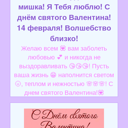
мишка! Я Тебя люблю! С
днём святого Валентина!
14 февраля! Волшебство
близко!
Желаю всем 💟 вам заболеть
любовью 💕 и никогда не
выздоравливать 😘😘😘! Пусть
ваша жизнь 😁 наполнится светом
🌝, теплом и нежностью 🌸🌸🌸! С
днем святого Валентина!💟