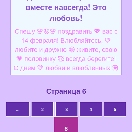
вместе навсегда! Это
любовь!
Спешу 🌸🌸🌸 поздравить 💖 вас с
14 февраля! Влюбляйтесь, 💚
любите и дружно 😁 живите, свою
💗 половинку 🥰 всегда берегите!
С днем 💚 любви и влюбленных!💟
Страница 6
...
2
3
4
5
6