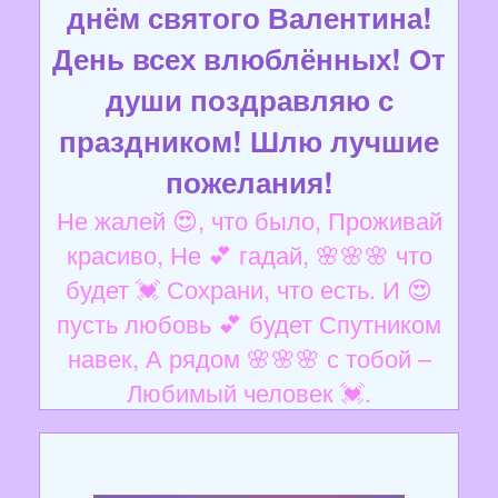
днём святого Валентина!
День всех влюблённых! От
души поздравляю с
праздником! Шлю лучшие
пожелания!
Не жалей 😍, что было, Проживай
красиво, Не 💕 гадай, 🌸🌸🌸 что
будет 💓 Сохрани, что есть. И 😍
пусть любовь 💕 будет Спутником
навек, А рядом 🌸🌸🌸 с тобой –
Любимый человек 💓.