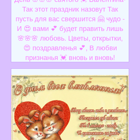
Так этот праздник назовут Так
пусть для вас свершится 🤗 чудо -
И 😍 вами 💕 будет править лишь
🌸🌸🌸 любовь. Цветы, открытки,
😍 поздравленья 💕, В любви
признанья 💓 вновь и вновь!